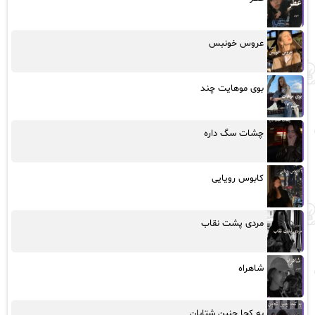
عروس خونبس
بوی موهایت چند
چشات سگ داره
کابوس رویایی
مردی پشت نقاب
شاهراه
به کجا چنین شتابان