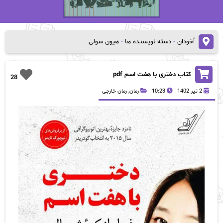
اُخودان
-
دسته نویسنده ها
-
هیون سولی
کتاب دختری با هفت اسم pdf
28
2 تیر 1402
10:23
رمان
,
رمان خارجی