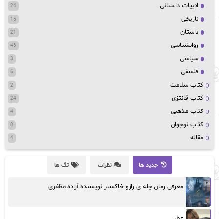
ادبیات داستانی
24
تاریخی
15
داستان
21
روانشناسی
43
سیاسی
3
فلسفی
6
کتاب سلامت
2
کتاب قانتزی
24
کتاب مذهبی
4
کتاب نوجوان
8
مقاله
4
جدید ها
نظرات
تگ ها
معرفی رمان چله ی رازو خاکستر نویسنده آزاده مظفری
عطر