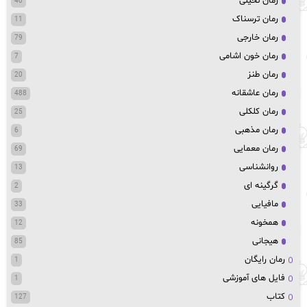
رمان تخیلی
40
رمان ترسناک
11
رمان خارجی
79
رمان خون اشامی
7
رمان طنز
20
رمان عاشقانه
488
رمان کلکلی
25
رمان مذهبی
6
رمان معمایی
69
روانشناسی
13
گرگینه ای
2
مافیایی
33
همخونه
12
هیجانی
85
رمان رایگان
1
فایل های آموزشی
1
کتاب
127