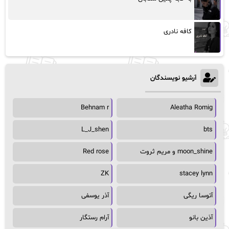
کافه نادری
آرشیو نویسندگان
Behnam r
Aleatha Romig
L_J_shen
bts
moon_shine و مریم ثروت
Red rose
ZK
stacey lynn
آتوسا ریگی
آذر یوسفی
آذین بانو
آرام رستگار