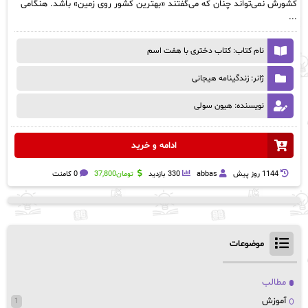
کشورش نمی‌تواند چنان که می‌گفتند «بهترین کشور روی زمین» باشد. هنگامی
...
نام کتاب: کتاب دختری با هفت اسم
ژانر: زندگینامه هیجانی
نویسنده: هیون سولی
ادامه و خرید
1144 روز پيش
abbas
330 بازدید
تومان
37,800
0 کامنت
موضوعات
مطالب
آموزش
1