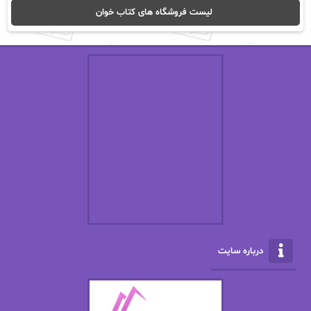
ا_اصغر زاده
ا_اصغرزاده
لیست فروشگاه های کتاب خوان
اریک مورگنشترن
از نیلوفر لاری
استفانی مهیر
استل مسکم
اسما کافی
اصغر زاده
افسانه سماوات
اکرم محمدی
ال جی اسمیت
الف صاد
الکسا ریلی
الکساندر دوما
الناز بوذرجمهری
الناز پاکپور‌
الناز محمدی
الهه
درباره سایت
الهه محمدی
الی مارتینز
اما دون اهو
امیر فرهی