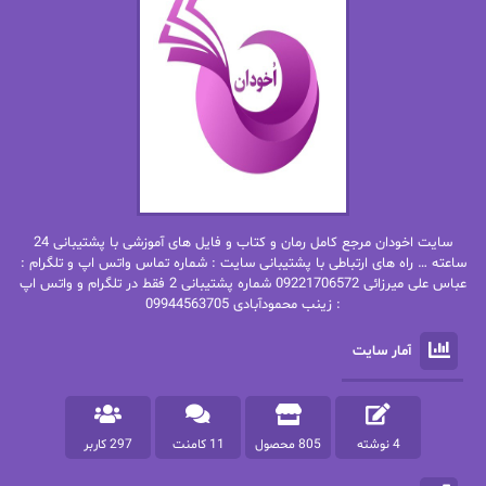
ان اچ کلاین بام
باران
بهار
بهار سلطانی
بهاره حسنی
بهاره شیرازی
بهاره غفرانی
بهاره.م
بهنام رستاقی
بیتا فرخی
سایت اخودان مرجع کامل رمان و کتاب و فایل های آموزشی با پشتیبانی 24
پاتریشیا ویلسون
پرتو فرهمند
ساعته … راه های ارتباطی با پشتیبانی سایت : شماره تماس واتس اپ و تلگرام :
عباس علی میرزائی 09221706572 شماره پشتیبانی 2 فقط در تلگرام و واتس اپ
: زینب محمودآبادی 09944563705
پرستو
پرستو اسحقی
آمار سایت
پرستو مهاجر
پرستو_س
پرنیا tkd
پرهام رسولی
4 نوشته
805 محصول
11 کامنت
297 کاربر
پروانه قدیمی
پروانه محمدی