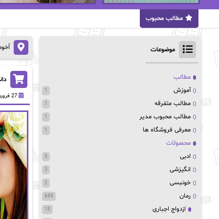
مطالب محبوب
اُخو
موضوعات
مطالب
دانلود pdf رمان ک
آموزش
1
27 فروردین 1403
مطالب متفرقه
1
مطالب محبوب مدیر
1
معرفی فروشگاه ها
1
محصولات
ادبی
3
انگیزشی
3
خونبسی
2
رمان
688
ازدواج اجباری
18