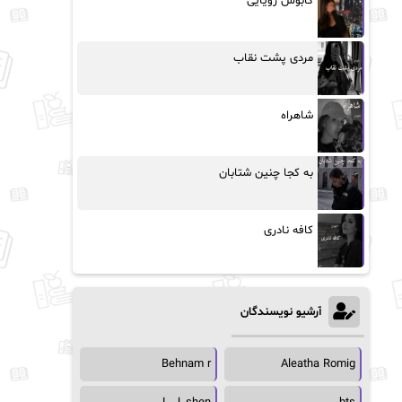
کابوس رویایی
مردی پشت نقاب
شاهراه
به کجا چنین شتابان
کافه نادری
آرشیو نویسندگان
Behnam r
Aleatha Romig