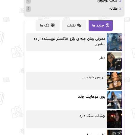
کتاب نوجوان
8
مقاله
4
جدید ها
نظرات
تگ ها
معرفی رمان چله ی رازو خاکستر نویسنده آزاده
مظفری
عطر
عروس خونبس
بوی موهایت چند
چشات سگ داره