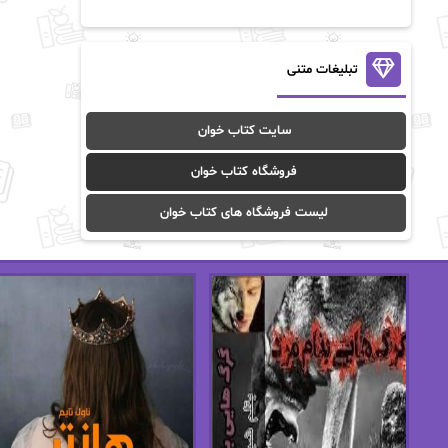
آن ماری سلینکو
آنا تاد
آنالیا
آوا
تبلیغات متنی
آوا موسوی
آیدا (Aixi)
سایت کتاب خوان
آیدا باقری
آیسان صادقی
فروشگاه کتاب خوان
ا_اصغر زاده
ا_اصغرزاده
لیست فروشگاه های کتاب خوان
اریک مورگنشترن
از نیلوفر لاری
استفانی مهیر
استل مسکم
اسما کافی
اصغر زاده
افسانه سماوات
اکرم محمدی
ال جی اسمیت
الف صاد