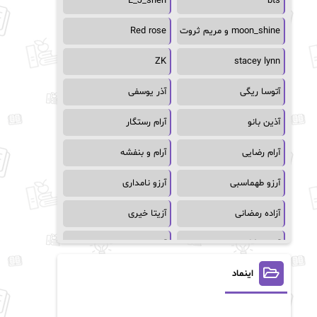
L_J_shen
bts
moon_shine و مریم ثروت
Red rose
ZK
stacey lynn
آتوسا ریگی
آذر یوسفی
آذین بانو
آرام رستگار
آرام رضایی
آرام و بنفشه
آرزو طهماسبی
آرزو نامداری
آزاده رمضانی
آزیتا خیری
آسمان64
آسمان۶۵
اینماد
آسیه احمدی
آگاتا کریستی
آلیس فینی
آمنه قیصری