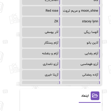
L_J_shen
bts
moon_shine و مریم ثروت
Red rose
ZK
stacey lynn
آتوسا ریگی
آذر یوسفی
آذین بانو
آرام رستگار
آرام رضایی
آرام و بنفشه
آرزو طهماسبی
آرزو نامداری
آزاده رمضانی
آزیتا خیری
آسمان64
آسمان۶۵
اینماد
آسیه احمدی
آگاتا کریستی
آلیس فینی
آمنه قیصری