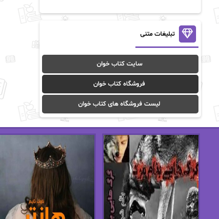
آن ماری سلینکو
آنا تاد
آنالیا
آوا
تبلیغات متنی
آوا موسوی
آیدا (Aixi)
سایت کتاب خوان
آیدا باقری
آیسان صادقی
فروشگاه کتاب خوان
ا_اصغر زاده
ا_اصغرزاده
لیست فروشگاه های کتاب خوان
اریک مورگنشترن
از نیلوفر لاری
استفانی مهیر
استل مسکم
اسما کافی
اصغر زاده
افسانه سماوات
اکرم محمدی
ال جی اسمیت
الف صاد