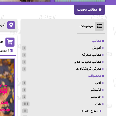
مطالب محبوب
اُخو
موضوعات
مطالب
دان
آموزش
1
4 اردیبهشت 1403
مطالب متفرقه
1
مطالب محبوب مدیر
1
معرفی فروشگاه ها
1
محصولات
ادبی
3
انگیزشی
3
خونبسی
2
رمان
688
ازدواج اجباری
18