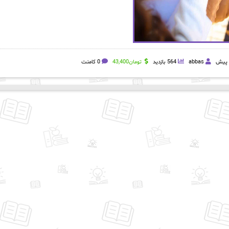
abbas
564 بازدید
تومان
43,400
0 کامنت