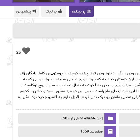
پر بیننده
پر لایک
پیشنهادی
25
 رمان رایگان دانلود رمان توکا پرنده کوچک از پرستو_س کاملا رایگان ژانر
قانه، تخیلی تعداد صفحات: ۱۶۵۹ خلاصه رمان: داستان دختریه که خواب های عجیبی میبینه… خواب هایی که به
ن… مردی برای رسیدن به قدرت به دنبال تصاحب جسم و روح توکاست و
ا این تازه ابتدای ماجراست… بین این دو مرد مغرور، سرد و خشن… کدوم
گرانی عصبی مامان رو درک نمی کردم. قبول دارم یه قلمرو جدید بود. مثل یه
ژانر: عاشقانه تخیلی ترسناک
صفحات: 1659