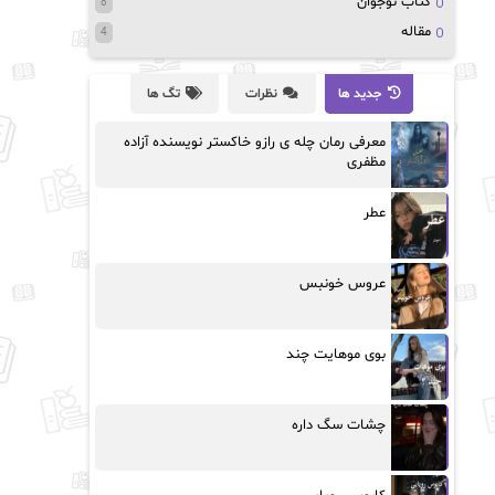
کتاب نوجوان
8
مقاله
4
جدید ها
نظرات
تگ ها
معرفی رمان چله ی رازو خاکستر نویسنده آزاده
مظفری
عطر
عروس خونبس
بوی موهایت چند
چشات سگ داره