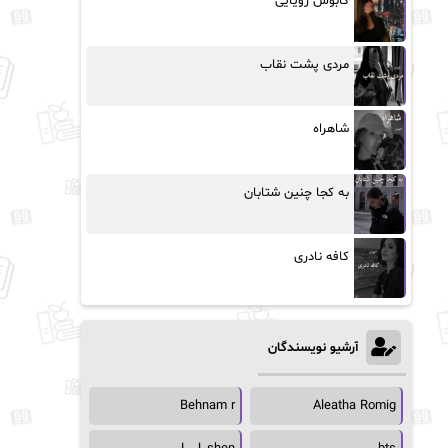
کابوس رویایی
مردی پشت نقاب
شاهراه
به کجا چنین شتابان
کافه نادری
آرشیو نویسندگان
Behnam r
Aleatha Romig