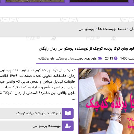
دان
-
دسته نویسنده ها
-
پرستو_س
لود رمان توکا پرنده کوچک از نویسنده پرستو_س رمان رایگان
23:13
رمان
,
رمان تخیلی
,
رمان ترسناک
,
رمان عاشقانه
دانلود رمان توکا پرنده کوچک از نویسنده پرستو_س
رمان: عاش
حقیقت تبدیل میشن و لمس هایی که واقعی میش
مردی از جنس خشم و سایه به کمک توکا میاد… ام
ناجی واقعی این دختره؟ قسمتی از رمان: “توکا” ن
...
نام کتاب: رمان توکا پرنده کوچک
نویسنده: پرستو_س