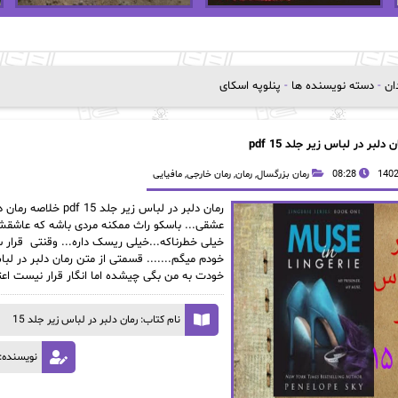
دان
-
دسته نویسنده ها
-
پنلوپه اسکای
ن دلبر در لباس زیر جلد 15 pdf
08:28
رمان بزرگسال
,
رمان
,
رمان خارجی
,
مافیایی
عشقی... باسکو راث ممکنه مردی باشه که عاشقش 
خیلی خطرناکه...خیلی ریسک داره... وقنتی قرار س
خودت به من بگی چیشده اما انگار قرار نیست اع
نام کتاب: رمان دلبر در لباس زیر جلد 15
نویسنده: 