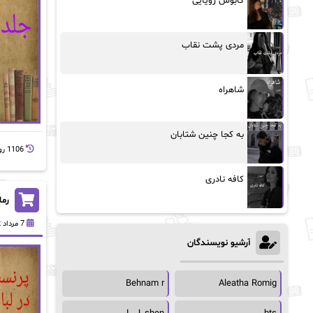
کابوس رویایی
مردی پشت نقاب
شاهراه
به کجا چنین شتابان
1106 روز پيش
کافه نادری
رما
7 مرداد 1402
آرشیو نویسندگان
Behnam r
Aleatha Romig