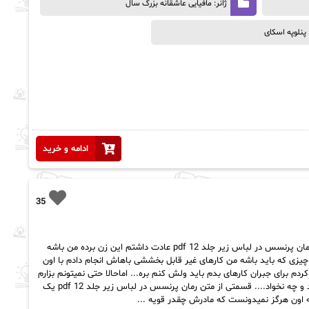
ژانر: مافیایی عاشقانه بزرگ سال
پنلوپه اسکای
ادامه و خرید
35
رمان پرنسس در لباس زیر جلد 12 pdf خلاصه رمان پرنسس در لباس زیر جلد 12 pdf عادت داشتم این زن برده من باشه
ن چیزی که باید باشه من کارهای غیر قابل بخششی باهاش انجام دادم با اون
دم برای جبران کارهای بدم باید ولش کنم بره... اماحالا حتی نمیتونم بزارم
بره به جای این میخوام باهام ازدواج کنه چه بخواد و چه نخواد.... قسمتی از متن رمان پرنسس در لباس زیر جلد 12 pdf یک
 اون هرگز نمیدونست که مادرش چقدر قویه ...