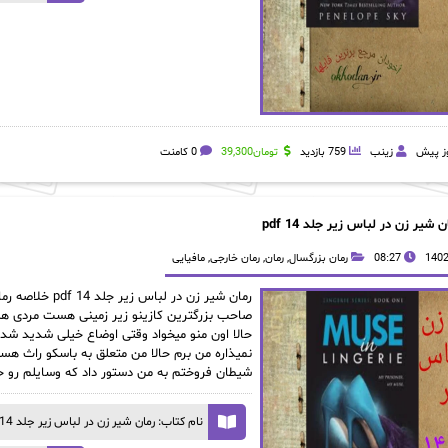
زینب
759 بازدید
تومان
39,300
0 کامنت
ن شیر زن در لباس زیر جلد 14 pdf
08:27
رمان بزرگسال
,
رمان
,
رمان خارجی
,
مافیایی
صاحب بزرگترین کازینو زیر زمینی هست مردی هست
حالا اون منو میخواد وقتی اوضاع خیلی شدید شد 
شیطان فروختم به من دستور داد که وسایلم رو 
نام کتاب: رمان شیر زن در لباس زیر جلد 14