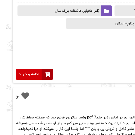
ژانر: مافیایی عاشقانه بزرگ سال
پنلوپه اسکای
ادامه و خرید
31
رمان الهه ای در لباس زیر جلد7 pdf خلاصه رمان الهه ای در لباس زیر جلد7 pdf ونسا بدترین فردی بود که ممکنه بخاطرش
م ایجاد کرده بودند متنفر بودم حتی من کم هم از او متنفر شدم من همیشه
ر کامل و ثروتی بی پایان """" اما ونسا این کار را نمیکند او مرا نمیخواهد
اره جنتلمنی که درها را برایش باز کند و نان حلال در بیاورد اون کسی با