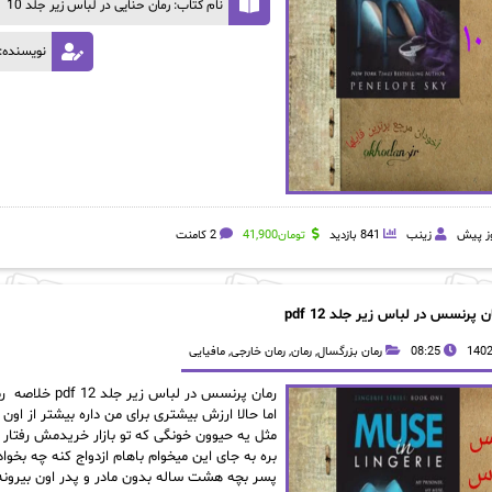
نام کتاب: رمان حنایی در لباس زیر جلد 10
نویسنده: 
زینب
841 بازدید
تومان
41,900
2 کامنت
ن پرنسس در لباس زیر جلد 12 pdf
08:25
رمان بزرگسال
,
رمان
,
رمان خارجی
,
مافیایی
اما حالا ارزش بیشتری برای من داره بیشتر از او
مثل یه حیوون خونگی که تو بازار خریدمش رفتار کر
پسر بچه هشت ساله بدون مادر و پدر اون بیرونه