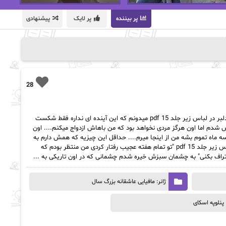
پر بیننده
پر لایک
پیشنهادی
28
رمان دلبر در لباس زیر جلد 15 pdf خلاصه رمان دلبر در لباس زیر جلد 15 pdf میدونم که این آینده ای نداره فقط شکست
شدم اما اون هرگز مردی نخواهد بود که من باهاش ازدواج میکنم.... اون
ه ماه تموم بشه من از اینجا میرم.... حداقل این چیزیه که همش دارم به
خودم میگم....... قسمتی از متن رمان دلبر در لباس زیر جلد 15 pdf "تو تمام هفته عجیب رفتار کردی من منتظر بودم که
تراف بکنی" به چشمان سبزش خیره شدم چشمانی که در اون تاریکی به ...
ژانر: مافیایی عاشقانه بزرگ سال
پنلوپه اسکای