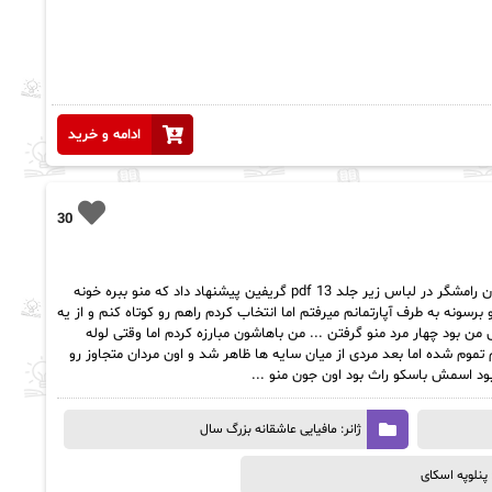
ادامه و خرید
30
رمان رامشگر در لباس زیر جلد 13 pdf خلاصه رمان رامشگر در لباس زیر جلد 13 pdf گریفین پیشنهاد داد که منو ببره خونه
سونه به طرف آپارتمانم میرفتم اما انتخاب کردم راهم رو کوتاه کنم و از یه
 من بود چهار مرد منو گرفتن ... من باهاشون مبارزه کردم اما وقتی لوله
وم شده اما بعد مردی از میان سایه ها ظاهر شد و اون مردان متجاوز رو
ود اسمش باسکو راث بود اون جون منو ...
ژانر: مافیایی عاشقانه بزرگ سال
پنلوپه اسکای