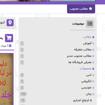
مطالب محبوب
اُخو
موضوعات
مطالب
رما
آموزش
1
7 مرداد 1402
مطالب متفرقه
1
مطالب محبوب مدیر
1
معرفی فروشگاه ها
1
محصولات
ادبی
3
انگیزشی
3
خونبسی
2
رمان
688
ازدواج اجباری
18