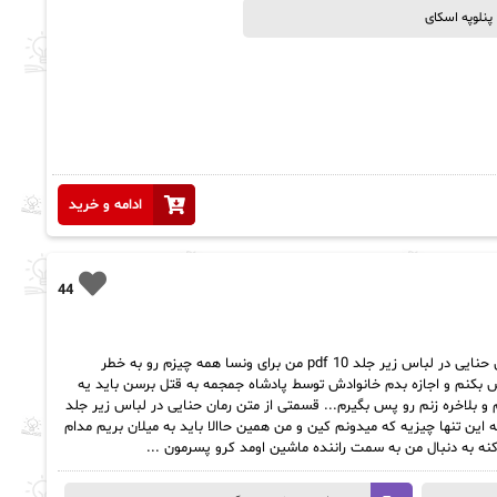
پنلوپه اسکای
ادامه و خرید
44
رمان حنایی در لباس زیر جلد 10 pdf خلاصه رمان حنایی در لباس زیر جلد 10 pdf من برای ونسا همه چیزم رو به خطر
ش بکنم و اجازه بدم خانوادش توسط پادشاه جمجمه به قتل برسن باید یه
و بلاخره زنم رو پس بگیرم... قسمتی از متن رمان حنایی در لباس زیر جلد
کنه این تنها چیزیه که میدونم کین و من همین حاالا باید به میلان بریم مدام
کنه به دنبال من به سمت راننده ماشین اومد کرو پسرمون ...