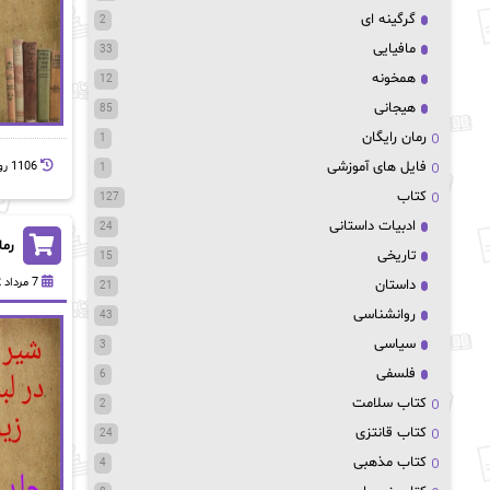
گرگینه ای
2
مافیایی
33
همخونه
12
هیجانی
85
رمان رایگان
1
فایل های آموزشی
1106 روز پيش
1
کتاب
127
ادبیات داستانی
24
رما
تاریخی
15
7 مرداد 1402
داستان
21
روانشناسی
43
سیاسی
3
فلسفی
6
کتاب سلامت
2
کتاب قانتزی
24
کتاب مذهبی
4