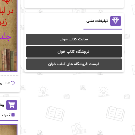
آن ماری سلینکو
آنا تاد
آنالیا
آوا
تبلیغات متنی
آوا موسوی
آیدا (Aixi)
سایت کتاب خوان
آیدا باقری
آیسان صادقی
فروشگاه کتاب خوان
ا_اصغر زاده
ا_اصغرزاده
لیست فروشگاه های کتاب خوان
اریک مورگنشترن
از نیلوفر لاری
1106 روز پيش
استفانی مهیر
استل مسکم
اسما کافی
اصغر زاده
رما
افسانه سماوات
اکرم محمدی
7 مرداد 1402
ال جی اسمیت
الف صاد