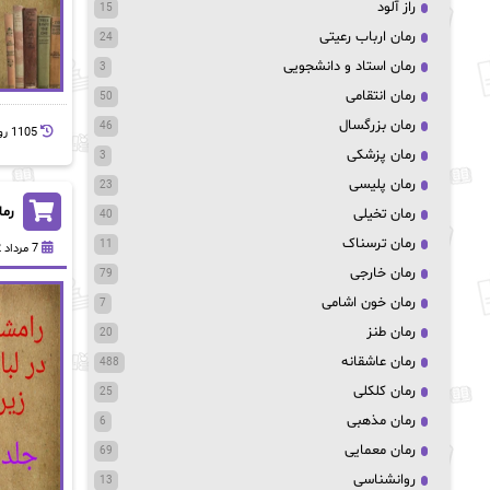
راز آلود
15
رمان ارباب رعیتی
24
رمان استاد و دانشجویی
3
رمان انتقامی
50
رمان بزرگسال
46
1105 روز پيش
رمان پزشکی
3
رمان پلیسی
23
رما
رمان تخیلی
40
رمان ترسناک
11
7 مرداد 1402
رمان خارجی
79
رمان خون اشامی
7
رمان طنز
20
رمان عاشقانه
488
رمان کلکلی
25
رمان مذهبی
6
رمان معمایی
69
روانشناسی
13