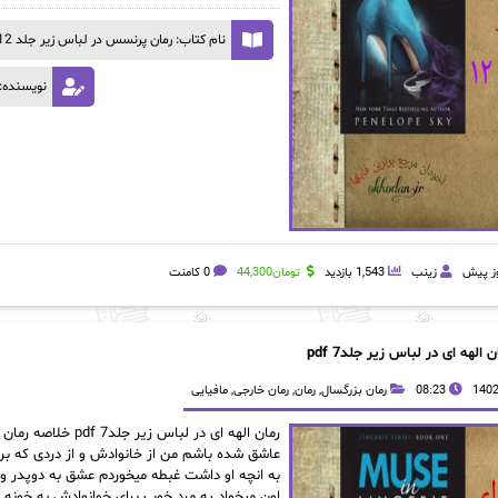
نام کتاب: رمان پرنسس در لباس زیر جلد 12
نویسنده: 
زینب
1,543 بازدید
تومان
44,300
0 کامنت
ن الهه ای در لباس زیر جلد7 pdf
08:23
رمان بزرگسال
,
رمان
,
رمان خارجی
,
مافیایی
عاشق شده باشم من از خانوادش و از دردی که برا
به انچه او داشت غبطه میخوردم عشق به دوپدر و ماد
اون میخواد یه مرد خوب برای خوانوادش به خونه بی