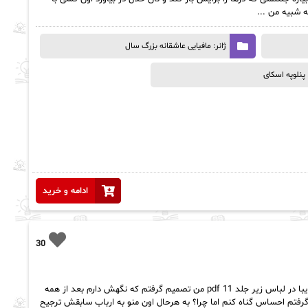
 شبیه من ...
ژانر: مافیایی عاشقانه بزرگ سال
پنلوپه اسکای
ادامه و خرید
30
رمان زیبا در لباس زیر جلد 11 pdf خلاصه رمان زیبا در لباس زیر جلد 11 pdf من تصمیم گرفتم که نگهش دارم بعد از همه
گرفتم احساس گناه کنم اما چرا؟ به هرحال اون منو به ارباب سابقش ترجیح