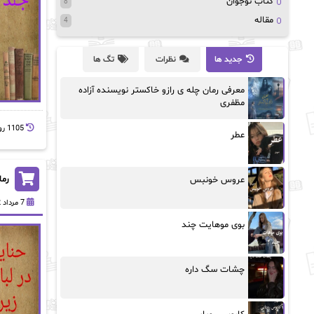
کتاب نوجوان
8
مقاله
4
جدید ها
نظرات
تگ ها
معرفی رمان چله ی رازو خاکستر نویسنده آزاده
مظفری
1105 روز پيش
عطر
رما
عروس خونبس
7 مرداد 1402
بوی موهایت چند
چشات سگ داره