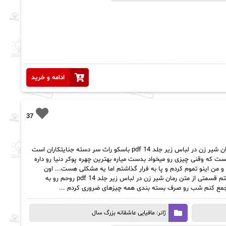
ادامه و خرید
37
رمان شیر زن در لباس زیر جلد 14 pdf خلاصه رمان شیر زن در لباس زیر جلد 14 pdf باسکو راث سر دسته جنایتکاران است
 که وقنی چیزی رو میخواد بدست میاره بهترین چهره پوکر دنیا رو داره
و من اینو تموم کردم و پا به فرار گذاشتم اما یه مشکلی هست... اون
نمیذاره من برم حالا من متعلق به باسکو راث هستم قسمتی از متن رمان شیر زن در لباس زیر جلد 14 pdf روحم رو به
جمع کنم شب رو صرف بسته بندی همه چیزهای ضروری کردم ...
ژانر: مافیایی عاشقانه بزرگ سال