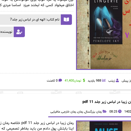
اخلاق میخواد کسی که لبخند میزد اساسا مردی که
نام کتاب: الهه ای در لباس زیر جلد7
نویسنده: 
زینب
988 بازدید
تومان
41,400
0 کامنت
ن زیبا در لباس زیر جلد 11 pdf
08:25
رمان بزرگسال
,
رمان
,
رمان خارجی
,
مافیایی
اینا بابتش پول دادم من باید بخاطر تصمیمی که 