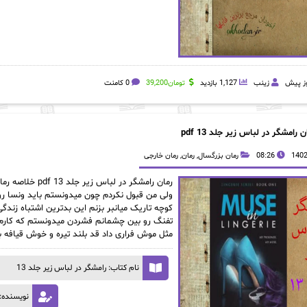
زینب
1,127 بازدید
تومان
39,200
0 کامنت
ن رامشگر در لباس زیر جلد 13 pdf
08:26
رمان بزرگسال
,
رمان
,
رمان خارجی
ولی من قبول نکردم چون میدونستم باید ونسا رو بر
کوچه تاریک میانبر بزنم این بدترین اشتباه زندگی
تفنگ رو بین چشمانم فشردن میدونستم که کارم تم
مثل موش فراری داد قد بلند تیره و خوش قیافه ب
نام کتاب: رامشگر در لباس زیر جلد 13
نویسنده: 