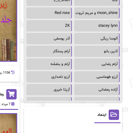
L_J_shen
bts
moon_shine و مریم ثروت
Red rose
ZK
stacey lynn
آتوسا ریگی
آذر یوسفی
آذین بانو
آرام رستگار
آرام رضایی
آرام و بنفشه
1106 روز پيش
آرزو طهماسبی
آرزو نامداری
آزاده رمضانی
آزیتا خیری
رما
آسمان64
آسمان۶۵
7 مرداد 1402
اینماد
آسیه احمدی
آگاتا کریستی
آلیس فینی
آمنه قیصری