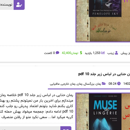
نویسنده: 
زینب
1,253 بازدید
تومان
42,400
0 کامنت
ن حنایی در لباس زیر جلد 10 pdf
08:24
رمان بزرگسال
,
رمان
,
رمان خارجی
,
مافیایی
میندازم برای اخرین بار من نمیتونم پشتم رو به
کاری بکنم شاید بتونم اعتماد پدرش رو جلب کنم 
10 pdf ادامه دادم: جمجمه میخواد بهش حمله 
گریه میکرد اما... سعی نکرد منو از رفتن منصرف 