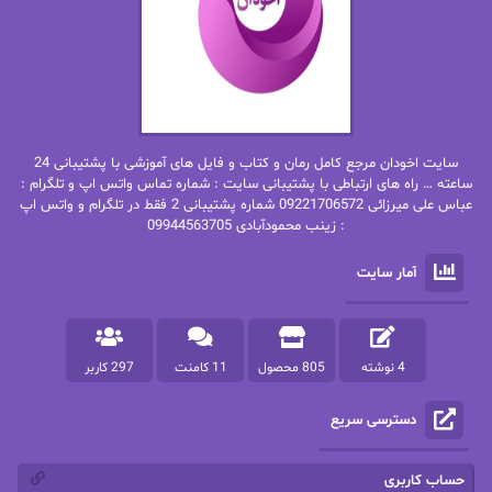
بهاره حسنی
بهاره شیرازی
بهاره غفرانی
بهاره.م
بهنام رستاقی
بیتا فرخی
سایت اخودان مرجع کامل رمان و کتاب و فایل های آموزشی با پشتیبانی 24
پاتریشیا ویلسون
پرتو فرهمند
ساعته … راه های ارتباطی با پشتیبانی سایت : شماره تماس واتس اپ و تلگرام :
عباس علی میرزائی 09221706572 شماره پشتیبانی 2 فقط در تلگرام و واتس اپ
: زینب محمودآبادی 09944563705
پرستو
پرستو اسحقی
آمار سایت
پرستو مهاجر
پرستو_س
پرنیا tkd
پرهام رسولی
4 نوشته
805 محصول
11 کامنت
297 کاربر
پروانه قدیمی
پروانه محمدی
دسترسی سریع
پریسا شکور(طوفان خاموش)
پگاه رستمی فرد
پنلوپه اسکای
پنلوپه داگلاس
حساب کاربری