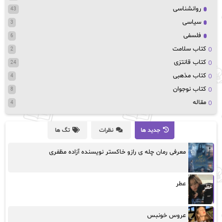
روانشناسی
43
سیاسی
3
فلسفی
6
کتاب سلامت
2
کتاب قانتزی
24
کتاب مذهبی
4
کتاب نوجوان
8
مقاله
4
جدید ها
نظرات
تگ ها
معرفی رمان چله ی رازو خاکستر نویسنده آزاده مظفری
عطر
عروس خونبس