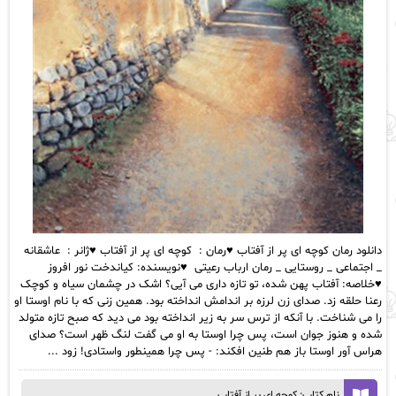
دانلود رمان کوچه ای پر از آفتاب ♥️رمان : کوچه ای پر از آفتاب ♥️ژانر : عاشقانه
_ اجتماعی _ روستایی _ رمان ارباب رعیتی ♥️نویسنده: کیاندخت نور افروز
♥️خلاصه: آفتاب پهن شده، تو تازه داری می آیی؟ اشک در چشمان سیاه و کوچک
رعنا حلقه زد. صدای زن لرزه بر اندامش انداخته بود. همین زنی که با نام اوستا او
را می شناخت. با آنکه از ترس سر به زیر انداخته بود می دید که صبح تازه متولد
شده و هنوز جوان است، پس چرا اوستا به او می گفت لنگ ظهر است؟ صدای
هراس آور اوستا باز هم طنین افکند: - پس چرا همینطور واستادی! زود ...
نام کتاب: کوچه ای پر از آفتاب