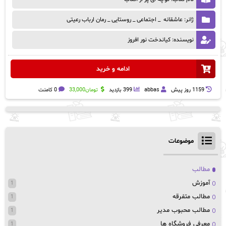
ژانر: عاشقانه _ اجتماعی _ روستایی _ رمان ارباب رعیتی
نویسنده: کیاندخت نور افروز
ادامه و خرید
1159 روز پيش
abbas
399 بازدید
تومان
33,000
0 کامنت
موضوعات
مطالب
آموزش
1
مطالب متفرقه
1
مطالب محبوب مدیر
1
معرفی فروشگاه ها
1