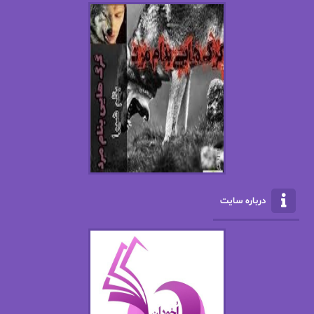
استفانی مهیر
استل مسکم
اسما کافی
اصغر زاده
افسانه سماوات
اکرم محمدی
ال جی اسمیت
الف صاد
الکسا ریلی
الکساندر دوما
الناز بوذرجمهری
الناز پاکپور‌
الناز محمدی
الهه
درباره سایت
الهه محمدی
الی مارتینز
اما دون اهو
امیر فرهی
ان اچ کلاین بام
باران
بهار
بهار سلطانی