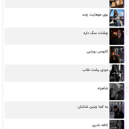
بوی موهایت چند
چشات سگ داره
کابوس رویایی
مردی پشت نقاب
شاهراه
به کجا چنین شتابان
کافه نادری