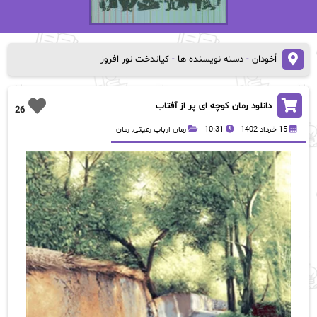
اُخودان
-
دسته نویسنده ها
-
کیاندخت نور افروز
دانلود رمان کوچه ای پر از آفتاب
26
15 خرداد 1402
10:31
رمان ارباب رعیتی
,
رمان