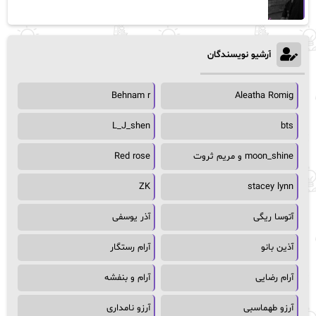
آرشیو نویسندگان
Behnam r
Aleatha Romig
L_J_shen
bts
moon_shine و مریم ثروت
Red rose
ZK
stacey lynn
آتوسا ریگی
آذر یوسفی
آذین بانو
آرام رستگار
آرام رضایی
آرام و بنفشه
آرزو طهماسبی
آرزو نامداری