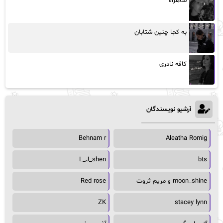
شاهراه
به کجا چنین شتابان
کافه نادری
آرشیو نویسندگان
Behnam r
Aleatha Romig
L_J_shen
bts
moon_shine و مریم ثروت
Red rose
ZK
stacey lynn