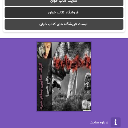
سایت کتاب خوان
آیدا باقری
آیسان صادقی
فروشگاه کتاب خوان
ا_اصغر زاده
ا_اصغرزاده
لیست فروشگاه های کتاب خوان
اریک مورگنشترن
از نیلوفر لاری
استفانی مهیر
استل مسکم
اسما کافی
اصغر زاده
افسانه سماوات
اکرم محمدی
ال جی اسمیت
الف صاد
الکسا ریلی
الکساندر دوما
الناز بوذرجمهری
الناز پاکپور‌
الناز محمدی
الهه
درباره سایت