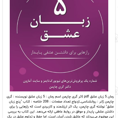
رمان 5 زبان عشق pdf |اثر گری چاپمن اسم رمان : 5 زبان عشق نویسنده : گری
چاپمن ژانر : روانشناسی_ازدواج تعداد صفحات : 208 خلاصه : کتاب "پنج زبان
عشق" نوشته گری چاپمن، یک اثر ارزشمند و کاربردی است که رازهایی را برای
داشتن عشقی پایدار و موفق در روابط عاطفی ارائه می‌دهد. این کتاب به بررسی
این موضوع می‌پردازد که عاشق شدن آسان است، اما حفظ و تداوم عشق در یک