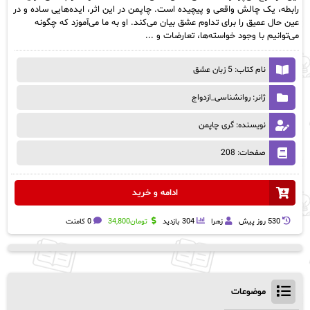
رابطه، یک چالش واقعی و پیچیده است. چاپمن در این اثر، ایده‌هایی ساده و در
عین حال عمیق را برای تداوم عشق بیان می‌کند. او به ما می‌آموزد که چگونه
می‌توانیم با وجود خواسته‌ها، تعارضات و ...
نام کتاب: 5 زبان عشق
ژانر: روانشناسی_ازدواج
نویسنده: گری چاپمن
صفحات: 208
ادامه و خرید
530 روز پيش
زهرا
304 بازدید
تومان
34,800
0 کامنت
موضوعات