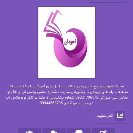
الهه محمدی
الی مارتینز
اما دون اهو
امیر فرهی
ان اچ کلاین بام
باران
بهار
بهار سلطانی
بهاره حسنی
بهاره شیرازی
بهاره غفرانی
بهاره.م
بهنام رستاقی
بیتا فرخی
سایت اخودان مرجع کامل رمان و کتاب و فایل های آموزشی با پشتیبانی 24
پاتریشیا ویلسون
پرتو فرهمند
ساعته … راه های ارتباطی با پشتیبانی سایت : شماره تماس واتس اپ و تلگرام :
عباس علی میرزائی 09221706572 شماره پشتیبانی 2 فقط در تلگرام و واتس اپ
: زینب محمودآبادی 09944563705
پرستو
پرستو اسحقی
آمار سایت
پرستو مهاجر
پرستو_س
پرنیا tkd
پرهام رسولی