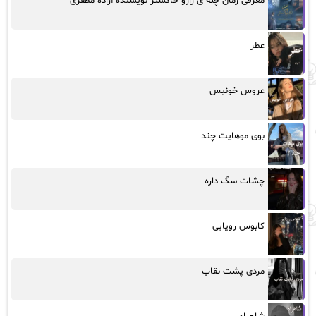
معرفی رمان چله ی رازو خاکستر نویسنده آزاده مظفری
عطر
عروس خونبس
بوی موهایت چند
چشات سگ داره
کابوس رویایی
مردی پشت نقاب