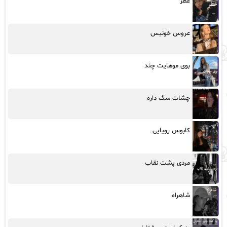
عطر
عروس خونبس
بوی موهایت چند
چشات سگ داره
کابوس رویایی
مردی پشت نقاب
شاهراه