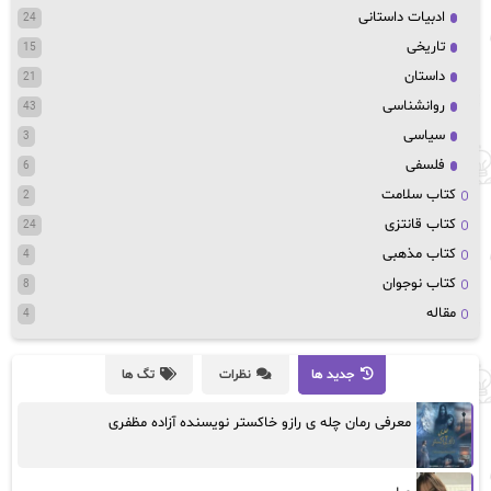
ادبیات داستانی
24
تاریخی
15
داستان
21
روانشناسی
43
سیاسی
3
فلسفی
6
کتاب سلامت
2
کتاب قانتزی
24
کتاب مذهبی
4
کتاب نوجوان
8
مقاله
4
جدید ها
نظرات
تگ ها
معرفی رمان چله ی رازو خاکستر نویسنده آزاده مظفری