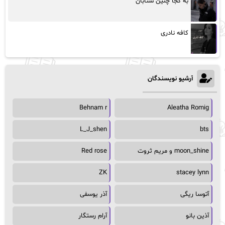
به کجا چنین شتابان
کافه نادری
آرشیو نویسندگان
Behnam r
Aleatha Romig
L_J_shen
bts
moon_shine و مریم ثروت
Red rose
ZK
stacey lynn
آتوسا ریگی
آذر یوسفی
آذین بانو
آرام رستگار