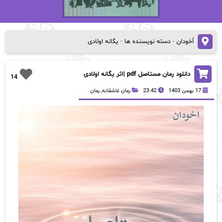
اُخودان
-
دسته نویسنده ها
-
یگانه اولادی
دانلود رمان مستاصل pdf |اثر یگانه اولادی
14
17 بهمن 1403
23:42
رمان عاشقانه
,
رمان