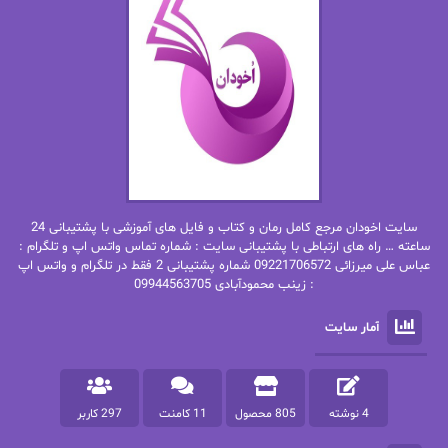
ان اچ کلاین بام
باران
بهار
بهار سلطانی
بهاره حسنی
بهاره شیرازی
بهاره غفرانی
بهاره.م
بهنام رستاقی
بیتا فرخی
سایت اخودان مرجع کامل رمان و کتاب و فایل های آموزشی با پشتیبانی 24
پاتریشیا ویلسون
پرتو فرهمند
ساعته … راه های ارتباطی با پشتیبانی سایت : شماره تماس واتس اپ و تلگرام :
عباس علی میرزائی 09221706572 شماره پشتیبانی 2 فقط در تلگرام و واتس اپ
: زینب محمودآبادی 09944563705
پرستو
پرستو اسحقی
آمار سایت
پرستو مهاجر
پرستو_س
پرنیا tkd
پرهام رسولی
4 نوشته
805 محصول
11 کامنت
297 کاربر
پروانه قدیمی
پروانه محمدی