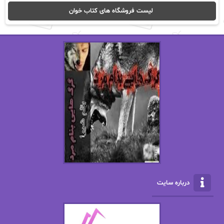
ا_اصغر زاده
ا_اصغرزاده
لیست فروشگاه های کتاب خوان
اریک مورگنشترن
از نیلوفر لاری
استفانی مهیر
استل مسکم
اسما کافی
اصغر زاده
افسانه سماوات
اکرم محمدی
ال جی اسمیت
الف صاد
الکسا ریلی
الکساندر دوما
الناز بوذرجمهری
الناز پاکپور‌
الناز محمدی
الهه
درباره سایت
الهه محمدی
الی مارتینز
اما دون اهو
امیر فرهی