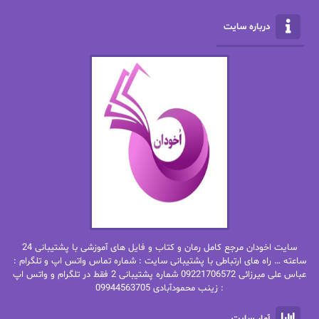
الناز محمدی
الهه
درباره سایت
الهه محمدی
الی مارتینز
اما دون اهو
امیر فرهی
ان اچ کلاین بام
باران
بهار
بهار سلطانی
بهاره حسنی
بهاره شیرازی
بهاره غفرانی
بهاره.م
بهنام رستاقی
بیتا فرخی
سایت اخودان مرجع کامل رمان و کتاب و فایل های آموزشی با پشتیبانی 24
پاتریشیا ویلسون
پرتو فرهمند
ساعته … راه های ارتباطی با پشتیبانی سایت : شماره تماس واتس اپ و تلگرام :
عباس علی میرزائی 09221706572 شماره پشتیبانی 2 فقط در تلگرام و واتس اپ
: زینب محمودآبادی 09944563705
پرستو
پرستو اسحقی
آمار سایت