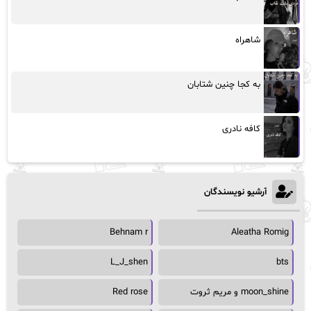
شاهراه
به کجا چنین شتابان
کافه نادری
آرشیو نویسندگان
Behnam r
Aleatha Romig
L_J_shen
bts
moon_shine و مریم ثروت
Red rose