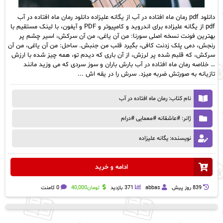
دانلود pdf رمان ماه افتاده در آب از یگانه علیزاده دانلود رمان ماه افتاده در آب
pdf از یگانه علیزاده برای اندروید و کامپیوتر و PDF و آیفون، با لینک مستقیم با
بهترین فونت نسخه اصلی سورنا: من آن یاغی، من آن سرکش، اسیر چشم پر
رنجش، دمی پلک زدنت کافی، بگیرد قلب من جنبش. ساحل: من آن یاغی، من آن
سرکش، که قلبم شده پر لرزش، از آن باری که دیدم تو، همه چیز شده با ارزش
… خلاصه رمان ماه افتاده در آب بارش باران و سوز سردی که می وزید مانند
تازیانه به صورتش ضربه میزد. سرش را در یقه اش ...
نام کتاب: رمان ماه افتاده در آب
ژانر: #عاشقانه #معمایی #درام
نویسنده: یگانه علیزاده
ادامه و خرید
839 روز پيش
abbas
371 بازدید
تومان
40,000
0 کامنت