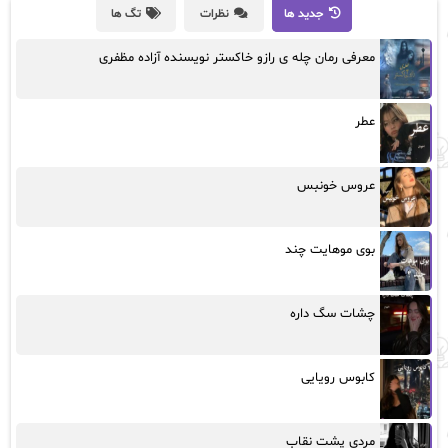
جدید ها
نظرات
تگ ها
معرفی رمان چله ی رازو خاکستر نویسنده آزاده مظفری
عطر
عروس خونبس
بوی موهایت چند
چشات سگ داره
کابوس رویایی
مردی پشت نقاب