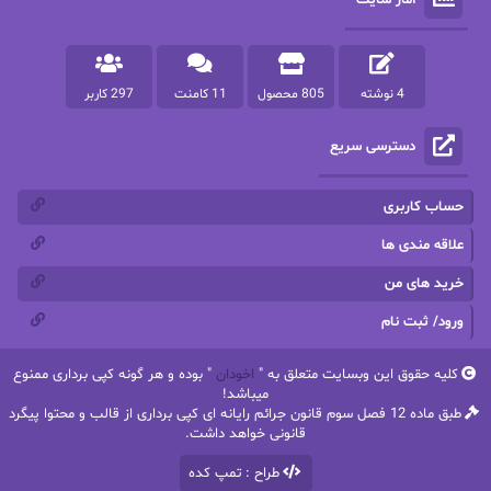
پرستو مهاجر
پرستو_س
پرنیا tkd
پرهام رسولی
4 نوشته
805 محصول
11 کامنت
297 کاربر
پروانه قدیمی
پروانه محمدی
دسترسی سریع
پریسا شکور(طوفان خاموش)
پگاه رستمی فرد
پنلوپه اسکای
پنلوپه داگلاس
حساب کاربری
پنلوپه وارد
پونه سعیدی
علاقه مندی ها
خرید های من
تاران
ترانه بانو
ورود/ ثبت نام
ترنم.25
تیلور
کلیه حقوق این وبسایت متعلق به "
اخودان
" بوده و هر گونه کپی برداری ممنوع
ثمین سرابی
جان فاولز
میباشد!
طبق ماده 12 فصل سوم قانون جرائم رایانه ای کپی برداری از قالب و محتوا پیگرد
جان گرین
جرج.آر.آر.مارتین
قانونی خواهد داشت.
طراح : تمپ کده
جنیفر کروزی
جوجومویز