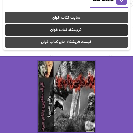
آوا موسوی
آیدا (Aixi)
سایت کتاب خوان
آیدا باقری
آیسان صادقی
فروشگاه کتاب خوان
ا_اصغر زاده
ا_اصغرزاده
لیست فروشگاه های کتاب خوان
اریک مورگنشترن
از نیلوفر لاری
استفانی مهیر
استل مسکم
اسما کافی
اصغر زاده
افسانه سماوات
اکرم محمدی
ال جی اسمیت
الف صاد
الکسا ریلی
الکساندر دوما
الناز بوذرجمهری
الناز پاکپور‌