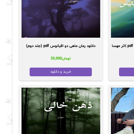
دانلود رمان از لیلیث به آقای ابلیس pdf |اثر مهسا
دانلود رمان ماهی دو اقیانوس pdf (جلد دوم)
تومان
35,000
خرید و دانلود