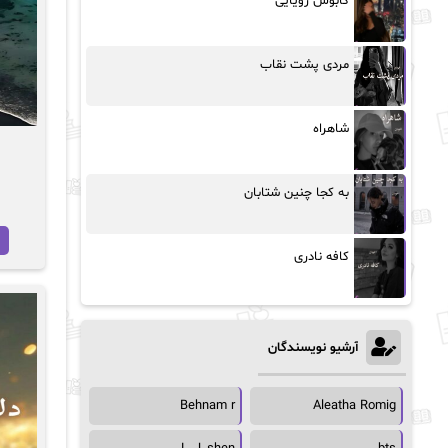
کابوس رویایی
مردی پشت نقاب
شاهراه
به کجا چنین شتابان
کافه نادری
آرشیو نویسندگان
Behnam r
Aleatha Romig