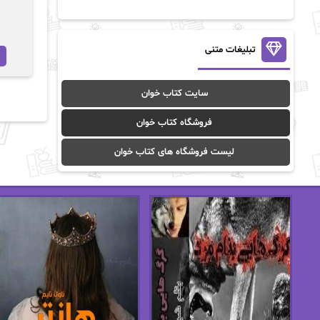
آن ماری سلینکو
آنا تاد
آنالیا
آوا
تبلیغات متنی
آوا موسوی
آیدا (Aixi)
سایت کتاب خوان
آیدا باقری
آیسان صادقی
فروشگاه کتاب خوان
ا_اصغر زاده
ا_اصغرزاده
لیست فروشگاه های کتاب خوان
اریک مورگنشترن
از نیلوفر لاری
استفانی مهیر
استل مسکم
اسما کافی
اصغر زاده
افسانه سماوات
اکرم محمدی
ال جی اسمیت
الف صاد