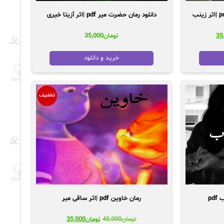
دانلود رمان هزارچم-2جلد باهم pdf |اثر زینب
دانلود رمان حضرت میر pdf |اثر آزیتا خیری
قیمت
35
تومان
35,000
فعلی:
48,0
تومان35,000.
خرید و دانلود
تخفیف
pd
رمان خاوین pdf |اثر ساقی میر
قیمت
قیمت
تومان
45,000
تومان
35,000