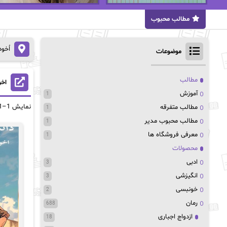
مطالب محبوب
اُخو
موضوعات
مطالب
اخو
آموزش
1
نمایش 1–21 از 116 نتیجه
مطالب متفرقه
1
مطالب محبوب مدیر
1
معرفی فروشگاه ها
1
محصولات
ادبی
3
انگیزشی
3
خونبسی
2
رمان
688
ازدواج اجباری
18