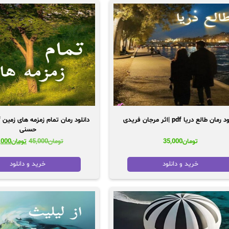
رمان طالع دریا pdf |اثر مرجان فریدی
حسنی
قیمت
تومان
35,000
تومان
45,000
تومان
,000
اصلی:
تومان00
خرید و دانلود
خرید و دانلود
بود.