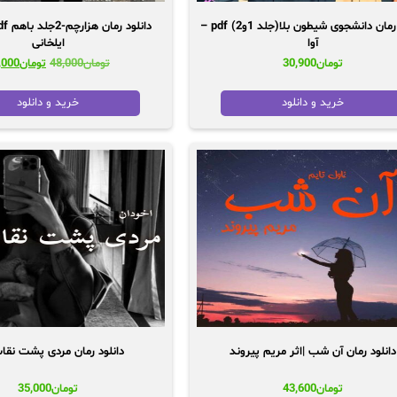
دانلود رمان دانشجوی شیطون بلا(جلد 1و2) pdf –
آوا
ایلخانی
قیمت
تومان
30,900
تومان
48,000
تومان
,000
اصلی:
تومان00
خرید و دانلود
خرید و دانلود
بود.
دانلود رمان آن شب |اثر مریم پیروند
دانلود رمان مردی پشت نقاب f
تومان
43,600
تومان
35,000