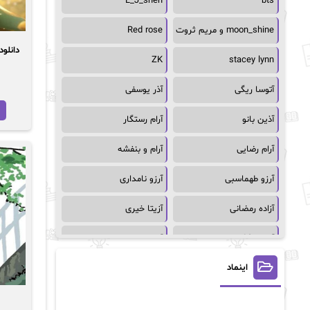
L_J_shen
bts
moon_shine و مریم ثروت
Red rose
ZK
stacey lynn
آتوسا ریگی
آذر یوسفی
آذین بانو
آرام رستگار
آرام رضایی
آرام و بنفشه
آرزو طهماسبی
آرزو نامداری
آزاده رمضانی
آزیتا خیری
آسمان64
آسمان۶۵
اینماد
آسیه احمدی
آگاتا کریستی
آلیس فینی
آمنه قیصری