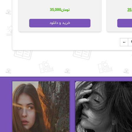
قیمت
35
تومان
35,000
فعلی:
48,0
تومان35,000.
خرید و دانلود
←