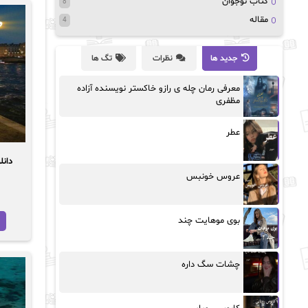
کتاب نوجوان
8
مقاله
4
جدید ها
نظرات
تگ ها
معرفی رمان چله ی رازو خاکستر نویسنده آزاده
مظفری
عطر
دانلود 
عروس خونبس
بوی موهایت چند
چشات سگ داره