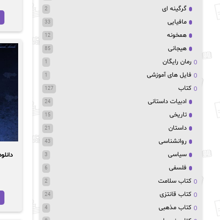
گرگینه ای
2
مافیایی
33
همخونه
12
هیجانی
85
رمان رایگان
1
فایل های آموزشی
1
کتاب
127
ادبیات داستانی
24
تاریخی
15
داستان
21
روانشناسی
43
سیاسی
دانلود رمان
3
فلسفی
6
کتاب سلامت
2
کتاب قانتزی
24
کتاب مذهبی
4