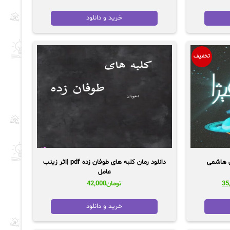
اصلی:
فعلی:
تومان45,000
تومان35,000.
خرید و دانلود
بود.
تخفیف
دانلود رمان کلبه های طوفان زده pdf |اثر زینب
عامل
قیمت
35
تومان
42,000
فعلی:
48,0
تومان35,000.
خرید و دانلود