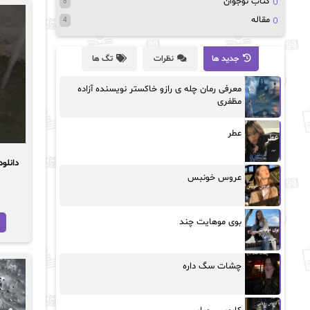
کتاب نوجوان
8
مقاله
4
جدید ها
نظرات
تگ ها
معرفی رمان چله ی رازو خاکستر نویسنده آزاده
مظفری
عطر
دانلود رما
عروس خونبس
بوی موهایت چند
چشات سگ داره