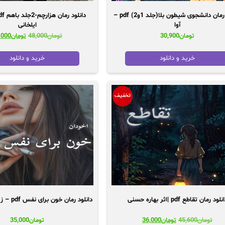
دانلود رمان دانشجوی شیطون بلا(جلد 1و2) pdf –
آوا
ایلخانی
قیمت
تومان
30,900
تومان
48,000
تومان
,000
اصلی:
تومان00
خرید و دانلود
خرید و دانلود
بود.
تخفیف
نلود رمان تقاطع pdf |اثر بهاره حسنی
دانلود رمان خون برای نفس pdf – زینب کیوان پور
قیمت
قیمت
تومان
45,600
تومان
36,000
تومان
35,000