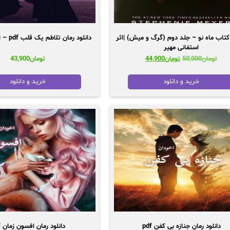
 کتاب ماه نو – جلد دوم (گرگ و میش) |اثر
دانلود رمان تلاطم یک قلب pdf – اثر زهرا خزائی
استفانی مهیر
قیمت
قیمت
تومان
50,000
تومان
44,900
تومان
43,900
اصلی:
فعلی:
تومان50,000
تومان44,900.
خرید و دانلود
خرید و دانلود
بود.
دانلود رمان جنازه بی کفن pdf
دانلود رمان افسون زمان pdf