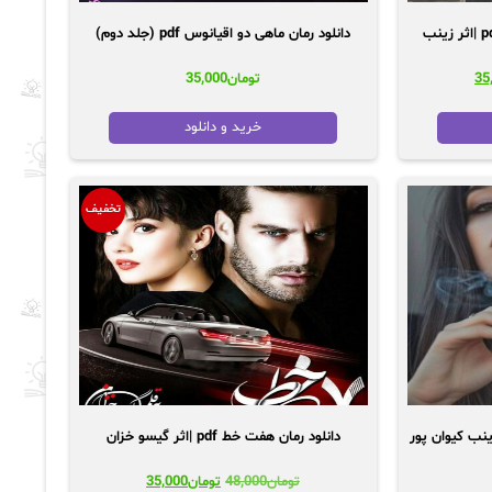
دانلود رمان هزارچم-2جلد باهم pdf |اثر زینب
دانلود رمان ماهی دو اقیانوس pdf (جلد دوم)
قیمت
35
تومان
35,000
فعلی:
48,0
تومان35,000.
خرید و دانلود
تخفیف
دانلود رمان هفت خط pdf |اثر گیسو خزان
قیمت
قیمت
تومان
48,000
تومان
35,000