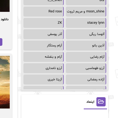
L_J_shen
bts
moon_shine و مریم ثروت
Red rose
دانلود
ZK
stacey lynn
آتوسا ریگی
آذر یوسفی
آذین بانو
آرام رستگار
آرام رضایی
آرام و بنفشه
آرزو طهماسبی
آرزو نامداری
آزاده رمضانی
آزیتا خیری
آسمان64
آسمان۶۵
اینماد
آسیه احمدی
آگاتا کریستی
آلیس فینی
آمنه قیصری