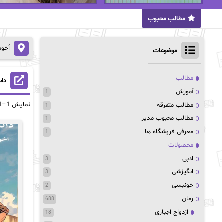
مطالب محبوب
اُخو
موضوعات
مطالب
داس
آموزش
1
نمایش 1–21 از 29 نتیجه
مطالب متفرقه
1
مطالب محبوب مدیر
1
معرفی فروشگاه ها
1
محصولات
ادبی
3
انگیزشی
3
خونبسی
2
رمان
688
ازدواج اجباری
18