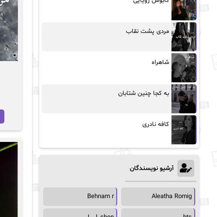
کابوس رویایی
مردی پشت نقاب
شاهراه
به کجا چنین شتابان
کافه نادری
آرشیو نویسندگان
Behnam r
Aleatha Romig