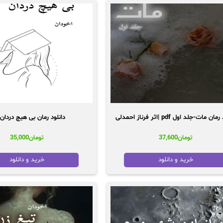
ن مات-جلد اول pdf |اثر فرناز احمدلی
دانلود رمان بی هیچ دردان pdf
تومان
37,600
تومان
35,000
خرید و دانلود
خرید و دانلود