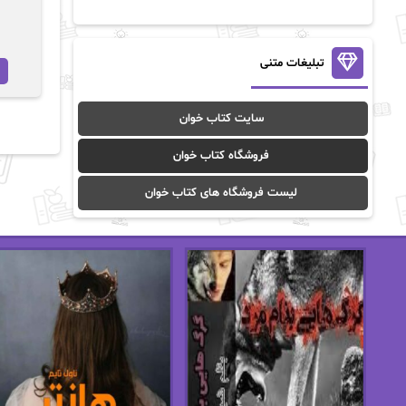
آن ماری سلینکو
آنا تاد
آنالیا
آوا
تبلیغات متنی
آوا موسوی
آیدا (Aixi)
سایت کتاب خوان
آیدا باقری
آیسان صادقی
فروشگاه کتاب خوان
ا_اصغر زاده
ا_اصغرزاده
لیست فروشگاه های کتاب خوان
اریک مورگنشترن
از نیلوفر لاری
استفانی مهیر
استل مسکم
اسما کافی
اصغر زاده
افسانه سماوات
اکرم محمدی
ال جی اسمیت
الف صاد