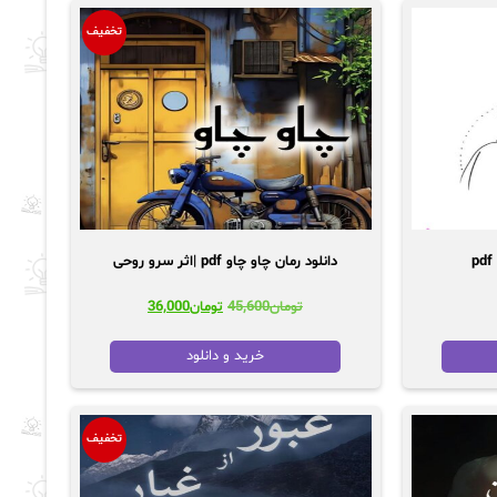
تخفیف
دانلود رمان چاو چاو pdf |اثر سرو روحی
قیمت
قیمت
تومان
45,600
تومان
36,000
اصلی:
فعلی:
تومان45,600
تومان36,000.
خرید و دانلود
بود.
تخفیف