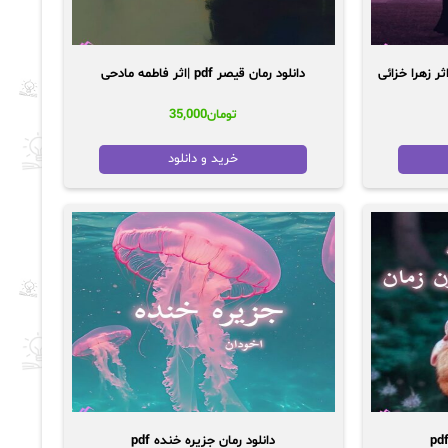
دانلود رمان قیصر pdf |اثر فاطمه مادحی
تومان
35,000
خرید و دانلود
دانلود رمان جزیره خنده pdf