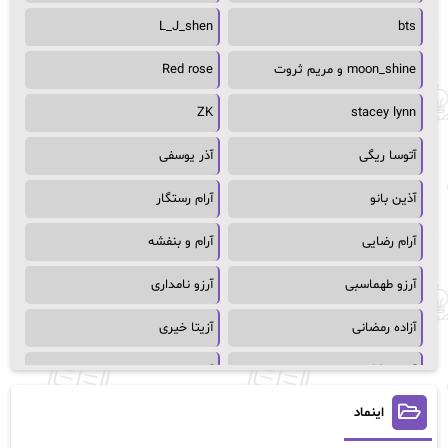
L_J_shen
bts
moon_shine و مریم ثروت
Red rose
ZK
stacey lynn
آتوسا ریگی
آذر یوسفی
آذین بانو
آرام رستگار
آرام رضایی
آرام و بنفشه
آرزو طهماسبی
آرزو نامداری
آزاده رمضانی
آزیتا خیری
آسمان64
آسمان۶۵
اینماد
آسیه احمدی
آگاتا کریستی