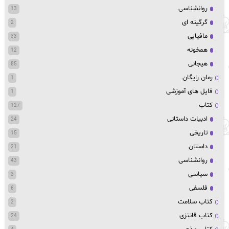
روانشناسی
13
گرگینه ای
2
مافیایی
33
همخونه
12
هیجانی
85
رمان رایگان
1
فایل های آموزشی
1
کتاب
127
ادبیات داستانی
24
تاریخی
15
داستان
21
روانشناسی
43
سیاسی
3
فلسفی
6
کتاب سلامت
2
کتاب قانتزی
24