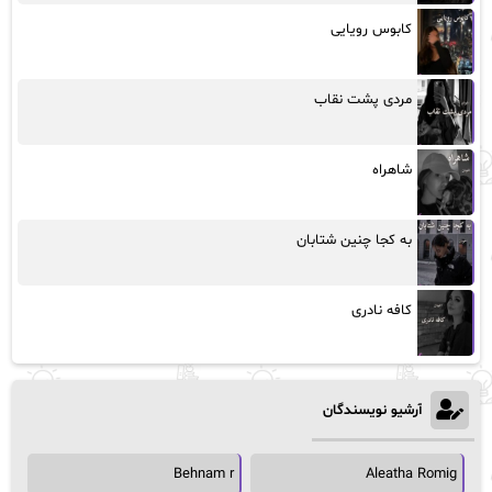
کابوس رویایی
مردی پشت نقاب
شاهراه
به کجا چنین شتابان
کافه نادری
آرشیو نویسندگان
Behnam r
Aleatha Romig