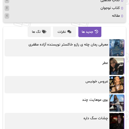
کتاب مذهبی
4
کتاب نوجوان
8
مقاله
4
جدید ها
نظرات
تگ ها
معرفی رمان چله ی رازو خاکستر نویسنده آزاده مظفری
عطر
عروس خونبس
بوی موهایت چند
چشات سگ داره