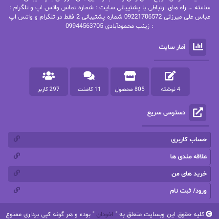
پاتریشیا ویلسون
پرتو فرهمند
ساعته … راه های ارتباطی با پشتیبانی سایت : شماره تماس واتس اپ و تلگرام :
عباس علی میرزائی 09221706572 شماره پشتیبانی 2 فقط در تلگرام و واتس اپ
: زینب محمودآبادی 09944563705
پرستو
پرستو اسحقی
آمار سایت
پرستو مهاجر
پرستو_س
پرنیا tkd
پرهام رسولی
4 نوشته
805 محصول
11 کامنت
297 کاربر
پروانه قدیمی
پروانه محمدی
دسترسی سریع
پریسا شکور(طوفان خاموش)
پگاه رستمی فرد
پنلوپه اسکای
پنلوپه داگلاس
حساب کاربری
پنلوپه وارد
پونه سعیدی
علاقه مندی ها
خرید های من
تاران
ترانه بانو
ورود/ ثبت نام
ترنم.25
تیلور
کلیه حقوق این وبسایت متعلق به "
اخودان
" بوده و هر گونه کپی برداری ممنوع
ثمین سرابی
جان فاولز