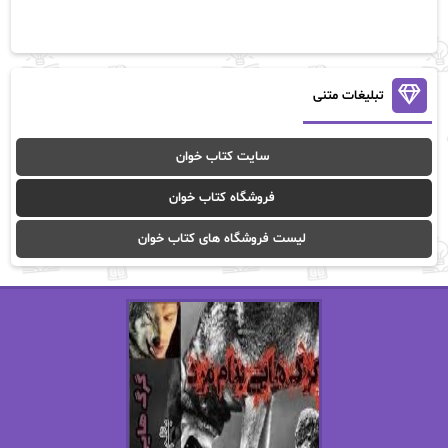
آلیس فینی
آمنه قیصری
آن ماری سلینکو
آنا تاد
آنالیا
آوا
تبلیغات متنی
آوا موسوی
آیدا (Aixi)
سایت کتاب خوان
آیدا باقری
آیسان صادقی
فروشگاه کتاب خوان
ا_اصغر زاده
ا_اصغرزاده
لیست فروشگاه های کتاب خوان
اریک مورگنشترن
از نیلوفر لاری
استفانی مهیر
استل مسکم
اسما کافی
اصغر زاده
افسانه سماوات
اکرم محمدی
ال جی اسمیت
الف صاد