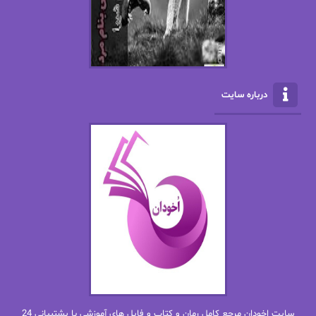
الکسا ریلی
الکساندر دوما
الناز بوذرجمهری
الناز پاکپور‌
الناز محمدی
الهه
درباره سایت
الهه محمدی
الی مارتینز
اما دون اهو
امیر فرهی
ان اچ کلاین بام
باران
بهار
بهار سلطانی
بهاره حسنی
بهاره شیرازی
بهاره غفرانی
بهاره.م
بهنام رستاقی
بیتا فرخی
سایت اخودان مرجع کامل رمان و کتاب و فایل های آموزشی با پشتیبانی 24