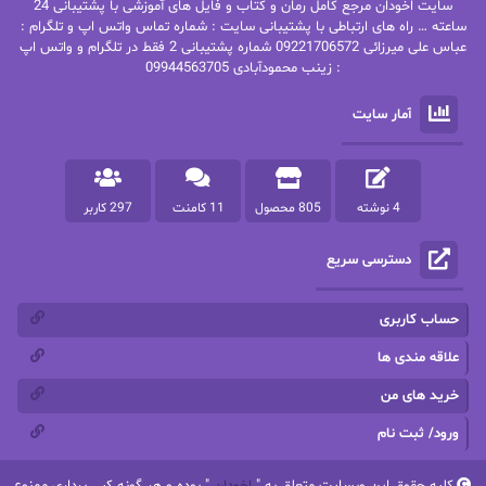
سایت اخودان مرجع کامل رمان و کتاب و فایل های آموزشی با پشتیبانی 24
پاتریشیا ویلسون
پرتو فرهمند
ساعته … راه های ارتباطی با پشتیبانی سایت : شماره تماس واتس اپ و تلگرام :
عباس علی میرزائی 09221706572 شماره پشتیبانی 2 فقط در تلگرام و واتس اپ
: زینب محمودآبادی 09944563705
پرستو
پرستو اسحقی
آمار سایت
پرستو مهاجر
پرستو_س
پرنیا tkd
پرهام رسولی
4 نوشته
805 محصول
11 کامنت
297 کاربر
پروانه قدیمی
پروانه محمدی
دسترسی سریع
پریسا شکور(طوفان خاموش)
پگاه رستمی فرد
پنلوپه اسکای
پنلوپه داگلاس
حساب کاربری
پنلوپه وارد
پونه سعیدی
علاقه مندی ها
خرید های من
تاران
ترانه بانو
ورود/ ثبت نام
ترنم.25
تیلور