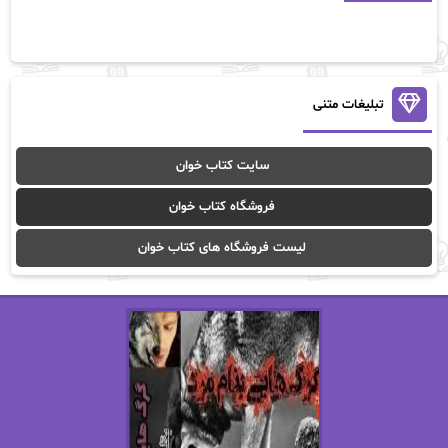
آلیس فینی
آمنه قیصری
آن ماری سلینکو
آنا تاد
آنالیا
آوا
تبلیغات متنی
آوا موسوی
آیدا (Aixi)
سایت کتاب خوان
آیدا باقری
آیسان صادقی
فروشگاه کتاب خوان
ا_اصغر زاده
ا_اصغرزاده
لیست فروشگاه های کتاب خوان
اریک مورگنشترن
از نیلوفر لاری
استفانی مهیر
استل مسکم
اسما کافی
اصغر زاده
افسانه سماوات
اکرم محمدی