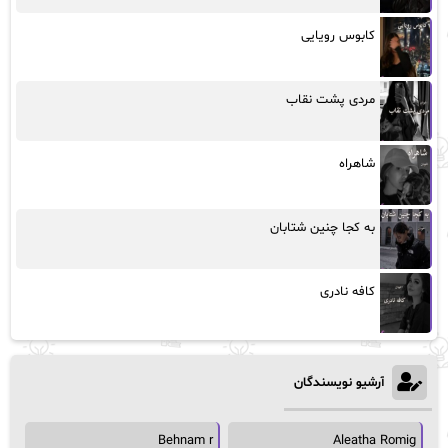
کابوس رویایی
مردی پشت نقاب
شاهراه
به کجا چنین شتابان
کافه نادری
آرشیو نویسندگان
Behnam r
Aleatha Romig