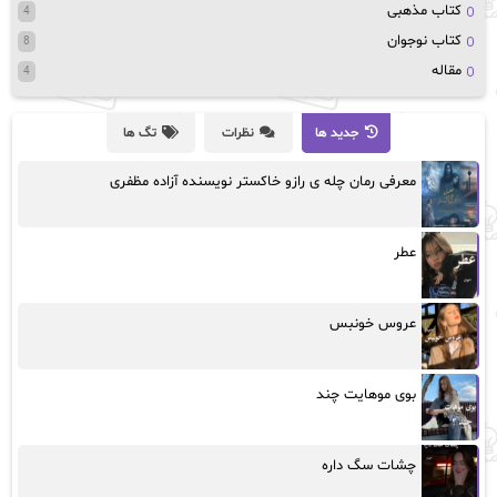
کتاب مذهبی
4
کتاب نوجوان
8
مقاله
4
جدید ها
نظرات
تگ ها
معرفی رمان چله ی رازو خاکستر نویسنده آزاده مظفری
عطر
عروس خونبس
بوی موهایت چند
چشات سگ داره