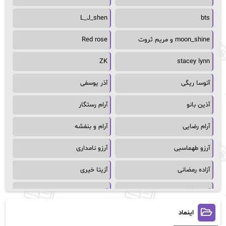
L_J_shen
bts
moon_shine و مریم ثروت
Red rose
ZK
stacey lynn
آتوسا ریگی
آذر یوسفی
آذین بانو
آرام رستگار
آرام رضایی
آرام و بنفشه
آرزو طهماسبی
آرزو نامداری
آزاده رمضانی
آزیتا خیری
آسمان64
آسمان۶۵
اینماد
آسیه احمدی
آگاتا کریستی