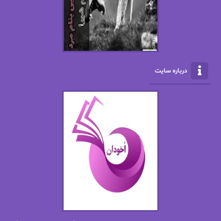
ال جی اسمیت
الف صاد
الکسا ریلی
الکساندر دوما
الناز بوذرجمهری
الناز پاکپور‌
الناز محمدی
الهه
درباره سایت
الهه محمدی
الی مارتینز
اما دون اهو
امیر فرهی
ان اچ کلاین بام
باران
بهار
بهار سلطانی
بهاره حسنی
بهاره شیرازی
بهاره غفرانی
بهاره.م
بهنام رستاقی
بیتا فرخی