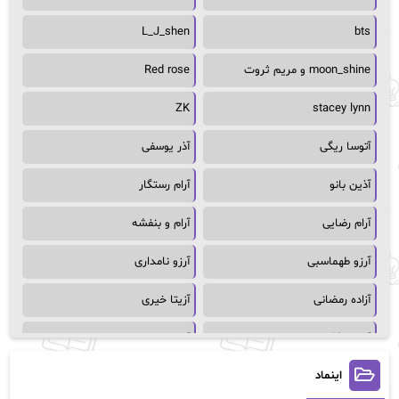
L_J_shen
bts
moon_shine و مریم ثروت
Red rose
ZK
stacey lynn
آتوسا ریگی
آذر یوسفی
آذین بانو
آرام رستگار
آرام رضایی
آرام و بنفشه
آرزو طهماسبی
آرزو نامداری
آزاده رمضانی
آزیتا خیری
آسمان64
آسمان۶۵
اینماد
آسیه احمدی
آگاتا کریستی