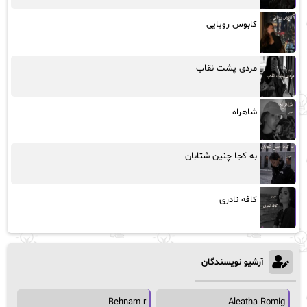
کابوس رویایی
مردی پشت نقاب
شاهراه
به کجا چنین شتابان
کافه نادری
آرشیو نویسندگان
Behnam r
Aleatha Romig