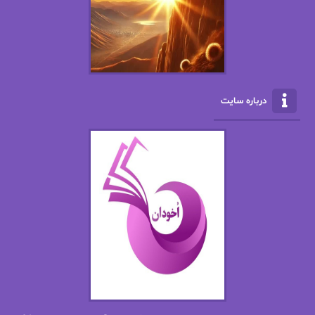
ال جی اسمیت
الف صاد
الکسا ریلی
الکساندر دوما
الناز بوذرجمهری
الناز پاکپور‌
الناز محمدی
الهه
درباره سایت
الهه محمدی
الی مارتینز
اما دون اهو
امیر فرهی
ان اچ کلاین بام
باران
بهار
بهار سلطانی
بهاره حسنی
بهاره شیرازی
بهاره غفرانی
بهاره.م
بهنام رستاقی
بیتا فرخی