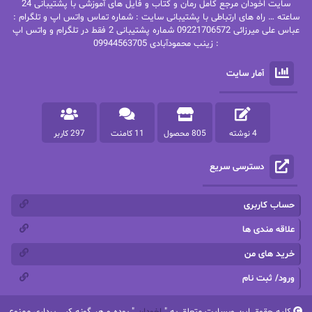
سایت اخودان مرجع کامل رمان و کتاب و فایل های آموزشی با پشتیبانی 24
پاتریشیا ویلسون
پرتو فرهمند
ساعته … راه های ارتباطی با پشتیبانی سایت : شماره تماس واتس اپ و تلگرام :
عباس علی میرزائی 09221706572 شماره پشتیبانی 2 فقط در تلگرام و واتس اپ
: زینب محمودآبادی 09944563705
پرستو
پرستو اسحقی
آمار سایت
پرستو مهاجر
پرستو_س
پرنیا tkd
پرهام رسولی
4 نوشته
805 محصول
11 کامنت
297 کاربر
پروانه قدیمی
پروانه محمدی
دسترسی سریع
پریسا شکور(طوفان خاموش)
پگاه رستمی فرد
پنلوپه اسکای
پنلوپه داگلاس
حساب کاربری
پنلوپه وارد
پونه سعیدی
علاقه مندی ها
خرید های من
تاران
ترانه بانو
ورود/ ثبت نام
ترنم.25
تیلور