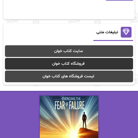
آلیس فینی
آمنه قیصری
آن ماری سلینکو
آنا تاد
آنالیا
آوا
تبلیغات متنی
آوا موسوی
آیدا (Aixi)
سایت کتاب خوان
آیدا باقری
آیسان صادقی
فروشگاه کتاب خوان
ا_اصغر زاده
ا_اصغرزاده
لیست فروشگاه های کتاب خوان
اریک مورگنشترن
از نیلوفر لاری
استفانی مهیر
استل مسکم
اسما کافی
اصغر زاده
افسانه سماوات
اکرم محمدی