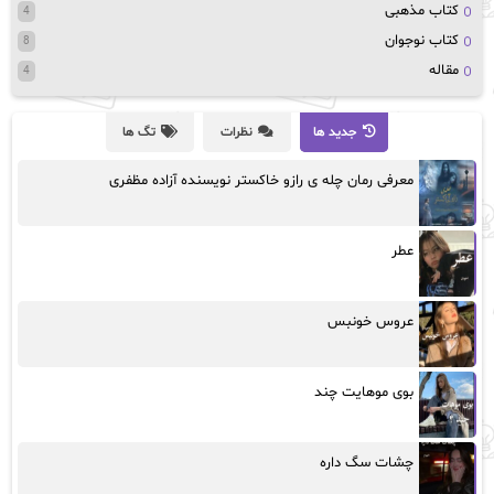
کتاب مذهبی
4
کتاب نوجوان
8
مقاله
4
جدید ها
نظرات
تگ ها
معرفی رمان چله ی رازو خاکستر نویسنده آزاده مظفری
عطر
عروس خونبس
بوی موهایت چند
چشات سگ داره