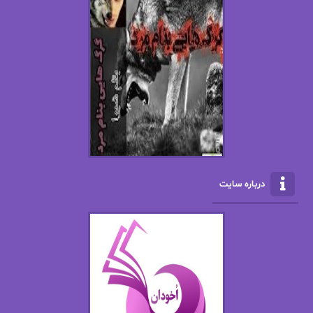
اسما کافی
اصغر زاده
افسانه سماوات
اکرم محمدی
ال جی اسمیت
الف صاد
الکسا ریلی
الکساندر دوما
الناز بوذرجمهری
الناز پاکپور‌
الناز محمدی
الهه
درباره سایت
الهه محمدی
الی مارتینز
اما دون اهو
امیر فرهی
ان اچ کلاین بام
باران
بهار
بهار سلطانی