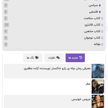
سیاسی
3
فلسفی
6
کتاب سلامت
2
کتاب قانتزی
24
کتاب مذهبی
4
کتاب نوجوان
8
مقاله
4
جدید ها
نظرات
تگ ها
معرفی رمان چله ی رازو خاکستر نویسنده آزاده مظفری
عطر
عروس خونبس