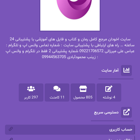
بهاره حسنی
بهاره شیرازی
بهاره غفرانی
بهاره.م
بهنام رستاقی
بیتا فرخی
سایت اخودان مرجع کامل رمان و کتاب و فایل های آموزشی با پشتیبانی 24
پاتریشیا ویلسون
پرتو فرهمند
ساعته … راه های ارتباطی با پشتیبانی سایت : شماره تماس واتس اپ و تلگرام :
عباس علی میرزائی 09221706572 شماره پشتیبانی 2 فقط در تلگرام و واتس اپ
: زینب محمودآبادی 09944563705
پرستو
پرستو اسحقی
آمار سایت
پرستو مهاجر
پرستو_س
پرنیا tkd
پرهام رسولی
4 نوشته
805 محصول
11 کامنت
297 کاربر
پروانه قدیمی
پروانه محمدی
دسترسی سریع
پریسا شکور(طوفان خاموش)
پگاه رستمی فرد
پنلوپه اسکای
پنلوپه داگلاس
حساب کاربری
پنلوپه وارد
پونه سعیدی