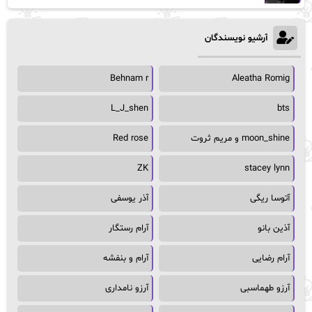
آرشیو نویسندگان
Behnam r
Aleatha Romig
L_J_shen
bts
moon_shine و مریم ثروت
Red rose
ZK
stacey lynn
آتوسا ریگی
آذر یوسفی
آذین بانو
آرام رستگار
آرام رضایی
آرام و بنفشه
آرزو طهماسبی
آرزو نامداری