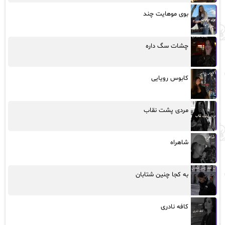
بوی موهایت چند
چشات سگ داره
کابوس رویایی
مردی پشت نقاب
شاهراه
به کجا چنین شتابان
کافه نادری