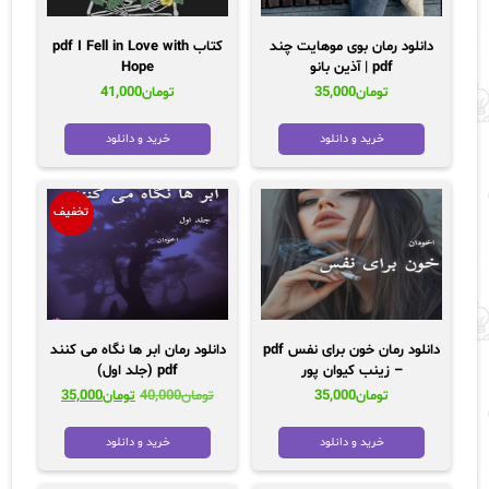
دانلود رمان بوی موهایت چند
کتاب pdf I Fell in Love with
pdf | آذین بانو
Hope
تومان
35,000
تومان
41,000
خرید و دانلود
خرید و دانلود
تخفیف
دانلود رمان خون برای نفس pdf
دانلود رمان ابر ها نگاه می کنند
– زینب کیوان پور
pdf (جلد اول)
قیمت
قیمت
تومان
35,000
تومان
40,000
تومان
35,000
اصلی:
فعلی:
تومان40,000
تومان35,000.
خرید و دانلود
خرید و دانلود
بود.