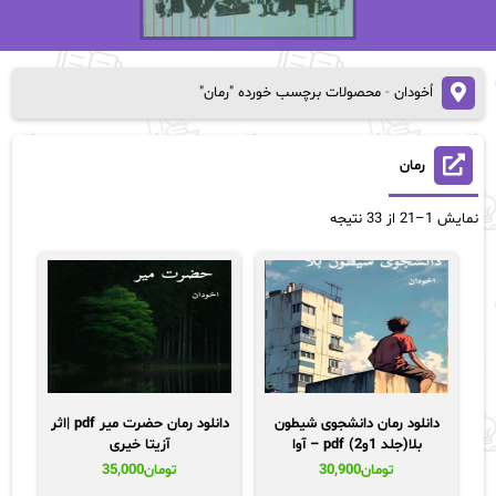
اُخودان
-
محصولات برچسب خورده "رمان"
رمان
Sorted
نمایش 1–21 از 33 نتیجه
by
popularity
دانلود رمان دانشجوی شیطون
دانلود رمان حضرت میر pdf |اثر
بلا(جلد 1و2) pdf – آوا
آزیتا خیری
تومان
30,900
تومان
35,000