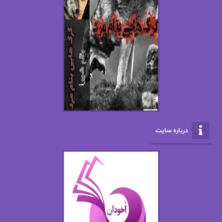
اسما کافی
اصغر زاده
افسانه سماوات
اکرم محمدی
ال جی اسمیت
الف صاد
الکسا ریلی
الکساندر دوما
الناز بوذرجمهری
الناز پاکپور‌
الناز محمدی
الهه
درباره سایت
الهه محمدی
الی مارتینز
اما دون اهو
امیر فرهی
ان اچ کلاین بام
باران
بهار
بهار سلطانی