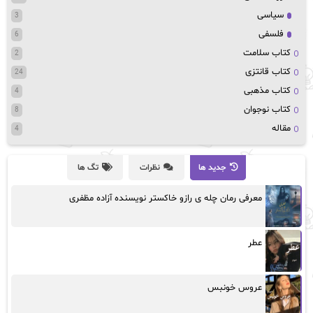
سیاسی
3
فلسفی
6
کتاب سلامت
2
کتاب قانتزی
24
کتاب مذهبی
4
کتاب نوجوان
8
مقاله
4
جدید ها
نظرات
تگ ها
معرفی رمان چله ی رازو خاکستر نویسنده آزاده مظفری
عطر
عروس خونبس