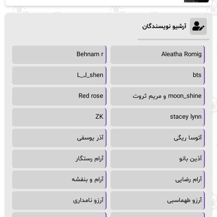
آرشیو نویسندگان
Behnam r
Aleatha Romig
L_J_shen
bts
moon_shine و مریم ثروت
Red rose
ZK
stacey lynn
آتوسا ریگی
آذر یوسفی
آذین بانو
آرام رستگار
آرام رضایی
آرام و بنفشه
آرزو طهماسبی
آرزو نامداری