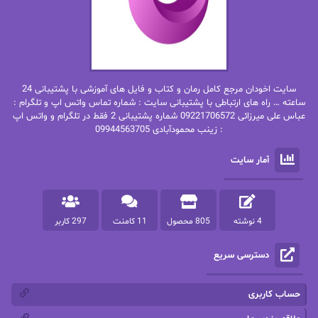
بهاره حسنی
بهاره شیرازی
بهاره غفرانی
بهاره.م
بهنام رستاقی
بیتا فرخی
سایت اخودان مرجع کامل رمان و کتاب و فایل های آموزشی با پشتیبانی 24
پاتریشیا ویلسون
پرتو فرهمند
ساعته … راه های ارتباطی با پشتیبانی سایت : شماره تماس واتس اپ و تلگرام :
عباس علی میرزائی 09221706572 شماره پشتیبانی 2 فقط در تلگرام و واتس اپ
: زینب محمودآبادی 09944563705
پرستو
پرستو اسحقی
آمار سایت
پرستو مهاجر
پرستو_س
پرنیا tkd
پرهام رسولی
4 نوشته
805 محصول
11 کامنت
297 کاربر
پروانه قدیمی
پروانه محمدی
دسترسی سریع
پریسا شکور(طوفان خاموش)
پگاه رستمی فرد
پنلوپه اسکای
پنلوپه داگلاس
حساب کاربری
پنلوپه وارد
پونه سعیدی