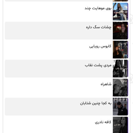
بوی موهایت چند
چشات سگ داره
کابوس رویایی
مردی پشت نقاب
شاهراه
به کجا چنین شتابان
کافه نادری