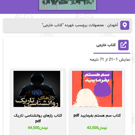
اُخودان
-
محصولات برچسب خورده "کتاب خارجی"
کتاب خارجی
Sorted
نمایش 1–21 از 71 نتیجه
by
popularity
کتاب سم هستم بفرمایید pdf
کتاب رازهای روانشناسی تاریک
pdf
تومان
43,500
تومان
44,500