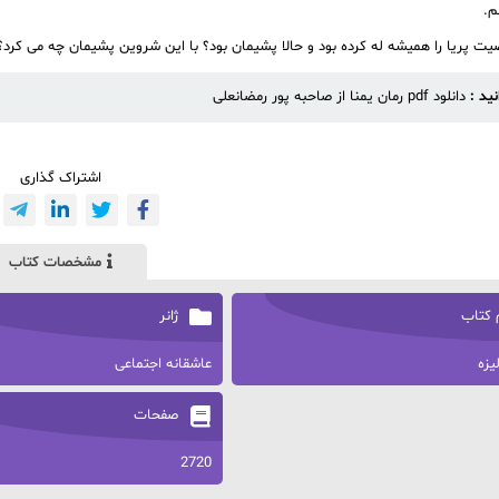
م.
ت پریا را همیشه له کرده بود و حالا پشیمان بود؟ با این شروین پشیمان چه می کرد؟
نید :
دانلود pdf رمان یمنا از صاحبه پور رمضانعلی
اشتراک گذاری
مشخصات کتاب
 کتاب
ژانر
لیزه
عاشقانه اجتماعی
صفحات
2720