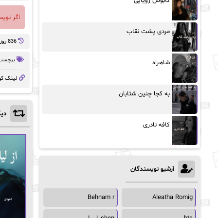
کابوس رویایی
اگر نوی
مردی پشت نقاب
836 روز پيش
برچسب 
شاهراه
لینک کو
به کجا چنین شتابان
دیگ
کافه نادری
آرشیو نویسندگان
Behnam r
Aleatha Romig