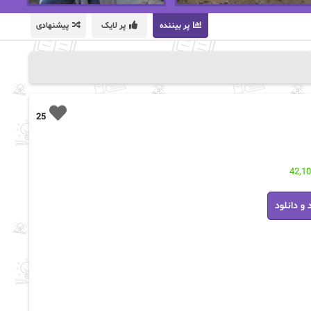
پر بیننده
پر لایک
پیشنهادی
25
42,1
 و دانلود
ه