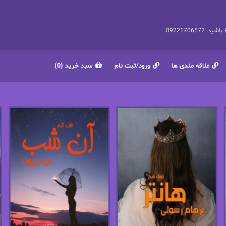
092217065
علاقه مندی ها
ورود/ثبت نام
سبد خرید (0)