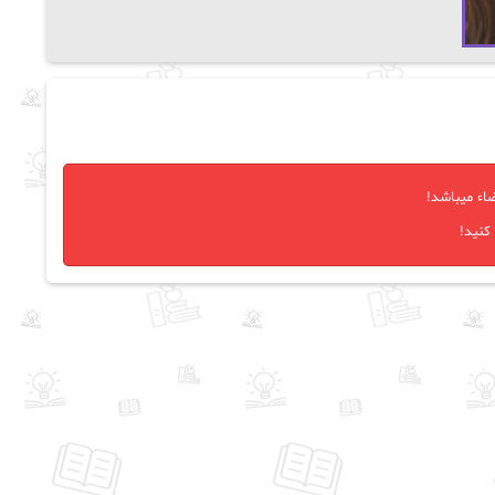
اء میباشد!
کنید!