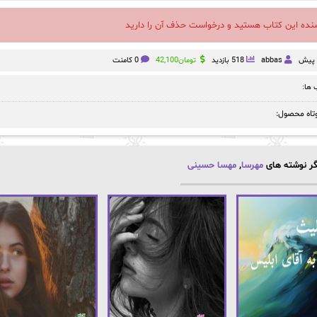
سنده این کتاب هستید و درخواست حذف آن را دارید
abbas
518 بازدید
تومان
42,100
0 کامنت
ها:
تاه محصول:
ر نوشته های
مهرسا
,
مهسا حسینی