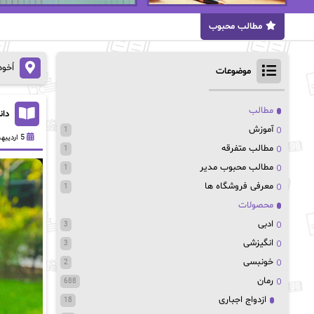
مطالب محبوب
اُخو
موضوعات
مطالب
دان
آموزش
1
5 اردیبهشت 1403
مطالب متفرقه
1
مطالب محبوب مدیر
1
معرفی فروشگاه ها
1
محصولات
ادبی
3
انگیزشی
3
خونبسی
2
رمان
688
ازدواج اجباری
18