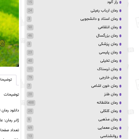
راز آلود
15
رمان ارباب رعیتی
24
رمان استاد و دانشجویی
3
رمان انتقامی
50
رمان بزرگسال
46
رمان پزشکی
3
رمان پلیسی
23
رمان تخیلی
40
رمان ترسناک
11
رمان خارجی
79
توضیحا
رمان خون اشامی
7
رمان طنز
توضیحات
20
رمان عاشقانه
488
دانلود رمان 
رمان کلکلی
25
رمان مذهبی
ژانر رمان: ع
6
رمان معمایی
69
تعداد صفحات: 
روانشناسی
13