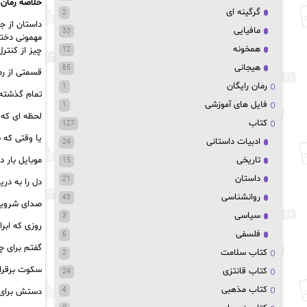
خلاصه رمان
گرگینه ای
2
داستان از ج
مافیایی
33
مهمونی دختر
همخونه
چیز از کنترل
12
هیجانی
85
قسمتی از رما
رمان رایگان
1
تمام گذشته
فایل های آموزشی
1
لحظه ای که 
کتاب
127
یا وقتی که 
ادبیات داستانی
24
موبایل بار 
تاریخی
15
داستان
21
دل را به دری
روانشناسی
43
صدای شروین
سیاسی
3
روزی که ابر
فلسفی
6
گفتم برای چ
کتاب سلامت
2
سکوت برقرا
کتاب قانتزی
24
کتاب مذهبی
دستش برای آ
4