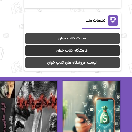
آن ماری سلینکو
آنا تاد
آنالیا
آوا
تبلیغات متنی
آوا موسوی
آیدا (Aixi)
سایت کتاب خوان
آیدا باقری
آیسان صادقی
فروشگاه کتاب خوان
ا_اصغر زاده
ا_اصغرزاده
لیست فروشگاه های کتاب خوان
اریک مورگنشترن
از نیلوفر لاری
استفانی مهیر
استل مسکم
اسما کافی
اصغر زاده
افسانه سماوات
اکرم محمدی
ال جی اسمیت
الف صاد