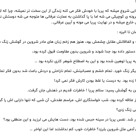
:
ایی شروع میشه که پریا با خودش فکر می کنه زندگی از این سخت تر نمیشه، چرا که از
ونه ی کوچیکی می شه اما با پا گذاشتن به عمارت عرفانی ها متوجه می شه دوستش نق
 خارج میشه و در نهایت پریا می مونه و آیین عرفانی..
ن تا الیزه :
 و اتفاقاتش مقابل چشمش بود، هنوز هم زخم زبان های مادر شروین در گوشش زنگ می
دستور داده بود جدا شوند و شروین بدون مقاومت قبول کرده بود،
به پریا توهین شده بود و این به اصطلاح شوهر کاری نکرده بود …
دیگر زنگ خورد. تمام خشم و عصبانیتش، تمام ناراحتی و دردش باعث شد بدون فکر تماس
ا زده بود. به درست یا غلط بودن کارش فکر نمی کرد!
 به گوشش رسید: سلام پریا ! خاطرات قدیم در ذهنش جان گرفت.
از علاقه کرده بود، شب خواستگاری اش، مراسم عقدش، آن شبی که تنها دارایی اش را گ
ی زنگ زدی؟
ر شد. نفس پریا در سینه حبس شده بود، دست هایش می لرزید و این منطقی بود؟
دمی مثل شروین بلرزد؟ خاطرات خوب کم نداشتند اما این اواخر …