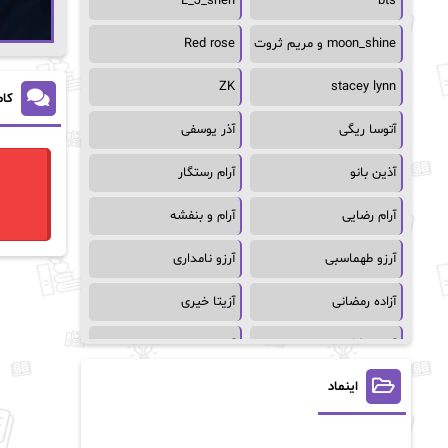
L_J_shen
bts
moon_shine و مریم ثروت
Red rose
ZK
stacey lynn
کام
آتوسا ریگی
آذر یوسفی
آذین بانو
آرام رستگار
آرام رضایی
آرام و بنفشه
آرزو طهماسبی
آرزو نامداری
آزاده رمضانی
آزیتا خیری
آسمان64
آسمان۶۵
اینماد
آسیه احمدی
آگاتا کریستی
آلیس فینی
آمنه قیصری