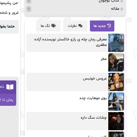
کتاب نوجوان
8
-من پشیمون
مقاله
4
غرور و شخصی
جدید ها
نظرات
تگ ها
حتما بخوا
معرفی رمان چله ی رازو خاکستر نویسنده آزاده
مظفری
عطر
عروس خونبس
نام
بوی موهایت چند
رمان تا ا
چشات سگ داره