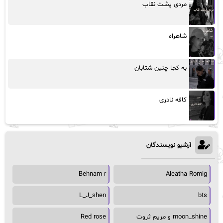
مردی پشت نقاب
شاهراه
به کجا چنین شتابان
کافه نادری
آرشیو نویسندگان
Behnam r
Aleatha Romig
L_J_shen
bts
moon_shine و مریم ثروت
Red rose