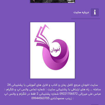
الناز محمدی
الهه
درباره سایت
الهه محمدی
الی مارتینز
اما دون اهو
امیر فرهی
ان اچ کلاین بام
باران
بهار
بهار سلطانی
بهاره حسنی
بهاره شیرازی
بهاره غفرانی
بهاره.م
بهنام رستاقی
بیتا فرخی
سایت اخودان مرجع کامل رمان و کتاب و فایل های آموزشی با پشتیبانی 24
پاتریشیا ویلسون
پرتو فرهمند
ساعته … راه های ارتباطی با پشتیبانی سایت : شماره تماس واتس اپ و تلگرام :
عباس علی میرزائی 09221706572 شماره پشتیبانی 2 فقط در تلگرام و واتس اپ
: زینب محمودآبادی 09944563705
پرستو
پرستو اسحقی