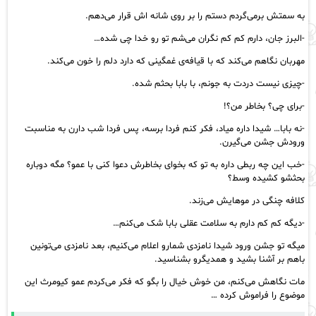
به سمتش بر‌می‌گردم دستم را بر روی شانه اش قرار می‌دهم.
-البرز جان، دارم کم کم نگران می‌شم تو رو خدا چی شده…
مهربان نگاهم می‌‌کند که با قیافه‌ی غمگینی که دارد دلم را خون می‌کند.
-چیزی نیست دردت به جونم، با بابا بحثم شده.
-برای چی؟ بخاطر من؟!
-نه بابا… شیدا داره میاد، فکر کنم فردا برسه، پس فردا شب دارن به مناسبت
ورودش جشن می‌گیرن.
-خب این چه ربطی داره به تو که بخوای بخاطرش دعوا کنی با عمو؟ مگه دوباره
بحثشو کشیده وسط؟
کلافه چنگی در موهایش می‌زند.
-دیگه کم کم دارم به سلامت عقلی بابا شک می‌کنم…
میگه تو جشن ورود شیدا نامزدی شمارو اعلام می‌کنیم، بعد نامزدی می‌تونین
باهم بر آشنا بشید و همدیگرو بشناسید.
مات نگاهش می‌کنم، من خوش خیال را بگو که فکر می‌کردم عمو کیومرث این
موضوع را فراموش کرده …