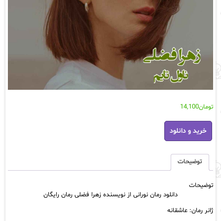
تومان
14,100
دانلود
خرید و دانلود
رمان
نورانی
از
نویسنده
توضیحات
زهرا
فضلی
توضیحات
رمان
دانلود رمان نورانی از نویسنده زهرا فضلی رمان رایگان
رایگان
عدد
ژانر رمان: عاشقانه