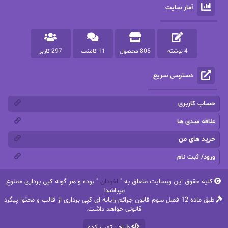
آمار سایت
پرستو مهاجر
پرستو_س
پرنیا tkd
پرهام رسولی
4 نوشته
805 محصول
11 کامنت
297 کاربر
پروانه قدیمی
پروانه محمدی
دسترسی سریع
پریسا شکور(طوفان خاموش)
پگاه رستمی فرد
پنلوپه اسکای
پنلوپه داگلاس
حساب کاربری
پنلوپه وارد
پونه سعیدی
علاقه مندی ها
خرید های من
تاران
ترانه بانو
ورود/ ثبت نام
ترنم.25
تیلور
کلیه حقوق این وبسایت متعلق به "
اخودان
" بوده و هر گونه کپی برداری ممنوع
ثمین سرابی
جان فاولز
میباشد!
طبق ماده 12 فصل سوم قانون جرائم رایانه ای کپی برداری از قالب و محتوا پیگرد
جان گرین
جرج.آر.آر.مارتین
قانونی خواهد داشت.
طراح : تمپ کده