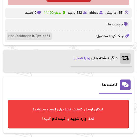
851 روز پيش
abbas
332 بازدید
تومان
14,100
0 کامنت
برچسب ها:
لینک کوتاه محصول:
دیگر نوشته های
زهرا فضلی
کامنت ها
امکان ارسال کامنت فقط برای اعضاء میباشد!
لطفا
وارد شوید
یا
ثبت نام
کنید!