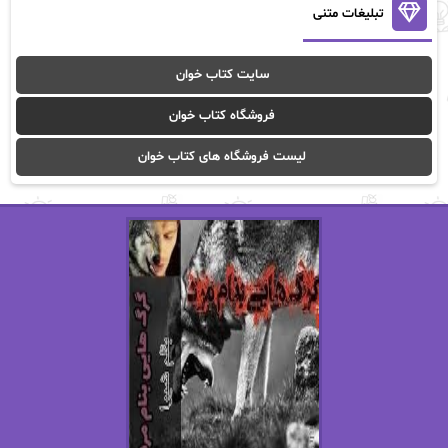
آنالیا
آوا
تبلیغات متنی
آوا موسوی
آیدا (Aixi)
سایت کتاب خوان
آیدا باقری
آیسان صادقی
فروشگاه کتاب خوان
ا_اصغر زاده
ا_اصغرزاده
لیست فروشگاه های کتاب خوان
اریک مورگنشترن
از نیلوفر لاری
استفانی مهیر
استل مسکم
اسما کافی
اصغر زاده
افسانه سماوات
اکرم محمدی
ال جی اسمیت
الف صاد
الکسا ریلی
الکساندر دوما
الناز بوذرجمهری
الناز پاکپور‌