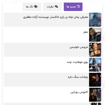
جدید ها
نظرات
تگ ها
معرفی رمان چله ی رازو خاکستر نویسنده آزاده مظفری
عطر
عروس خونبس
بوی موهایت چند
چشات سگ داره
کابوس رویایی