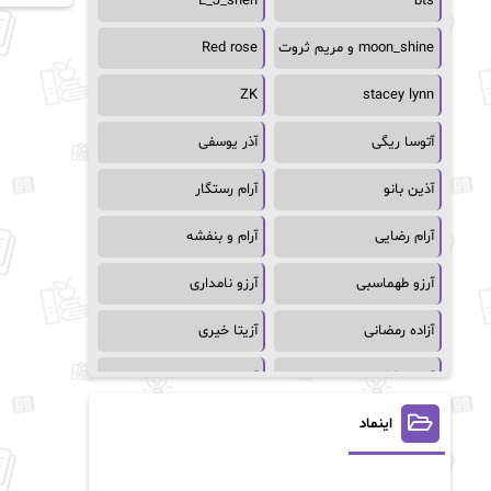
L_J_shen
bts
moon_shine و مریم ثروت
Red rose
ZK
stacey lynn
آتوسا ریگی
آذر یوسفی
آذین بانو
آرام رستگار
آرام رضایی
آرام و بنفشه
آرزو طهماسبی
آرزو نامداری
آزاده رمضانی
آزیتا خیری
آسمان64
آسمان۶۵
اینماد
آسیه احمدی
آگاتا کریستی
آلیس فینی
آمنه قیصری