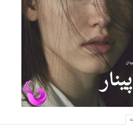
اثر
ریحانه
کیامری
عدد
ت