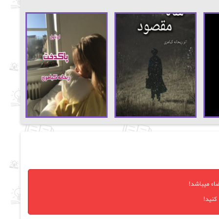
اء میباشد!
کنید!