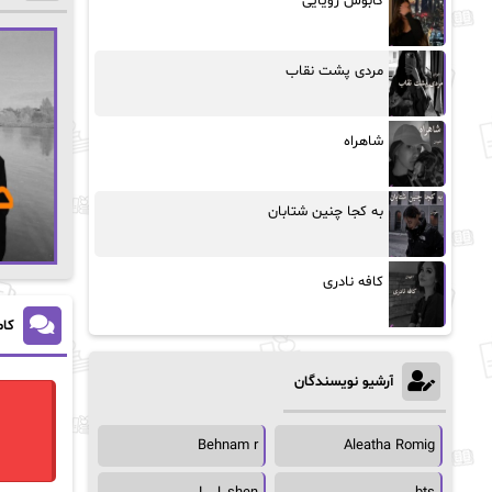
کابوس رویایی
مردی پشت نقاب
شاهراه
به کجا چنین شتابان
کافه نادری
کام
آرشیو نویسندگان
Behnam r
Aleatha Romig