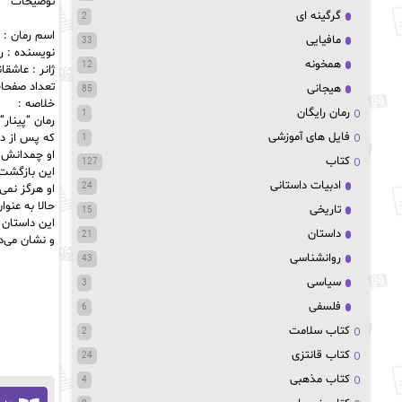
توضیحات
گرگینه ای
2
اسم رمان : پ
مافیایی
33
نویسنده : ر
همخونه
12
ژانر : عاشقان
تعداد صفحات : 
هیجانی
85
خلاصه :
رمان رایگان
1
رمان “پینار
فایل های آموزشی
که پس از ده
1
او چمدانش ر
کتاب
127
این بازگشت 
ادبیات داستانی
24
او هرگز نمی
حالا به عنو
تاریخی
15
این داستان 
داستان
21
و نشان می‌ده
روانشناسی
43
سیاسی
3
فلسفی
6
کتاب سلامت
2
کتاب قانتزی
24
کتاب مذهبی
4