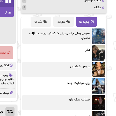
کتاب نوجوان
نام
8
مقاله
4
پینار
جدید ها
نظرات
تگ ها
معرفی رمان چله ی رازو خاکستر نویسنده آزاده
مظفری
عطر
اگر نوی
534 روز پيش
عروس خونبس
برچسب 
دانلود رمان پ
بوی موهایت چند
ایرانی
,
رمان ج
لینک کو
چشات سگ داره
دیگ