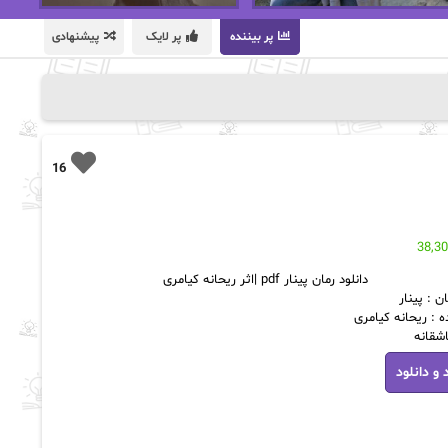
پر بیننده
پر لایک
پیشنهادی
16
38,3
دانلود رمان پینار pdf |اثر ریحانه کیامری
ن : پینار
 : ریحانه کیامری
اشقانه
 و دانلود