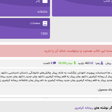
 کتاب
ژانر
عاشقانه
صفحات
1393
سنده این کتاب هستید و درخواست حذف آن را دارید
زهرا
463 بازدید
تومان
38,300
0 کامنت
ها:
احساسات پیچیده
,
اخودان
,
بازگشت به خانه
,
پینار
,
چالش‌های خانوادگی
,
داستان احساسی
,
دانلود 
ینار از ریحانه کیامری
,
دانلود رمان پینار به قلم ریحانه کیامری
,
دانلود رمان جدید
,
دانلود رمان جدید ریحان
دید پینار به قلم ریحانه کیامری
,
رمان جدید ریحانه کیامری به نام پینار
,
رمان عاشقانه
,
ریحانه کیامری
,
ز
تاه محصول:
ر نوشته های
ریحانه کیامری