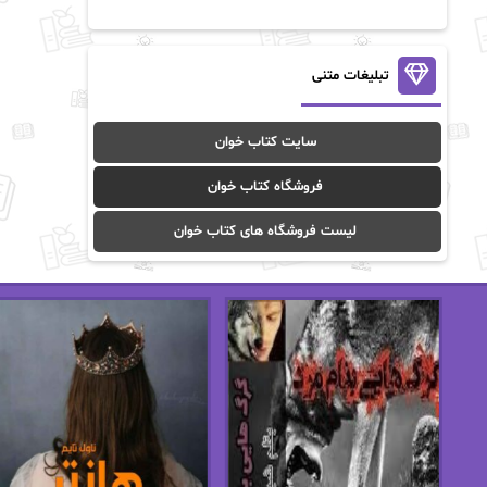
آن ماری سلینکو
آنا تاد
آنالیا
آوا
تبلیغات متنی
آوا موسوی
آیدا (Aixi)
سایت کتاب خوان
آیدا باقری
آیسان صادقی
فروشگاه کتاب خوان
ا_اصغر زاده
ا_اصغرزاده
لیست فروشگاه های کتاب خوان
اریک مورگنشترن
از نیلوفر لاری
استفانی مهیر
استل مسکم
اسما کافی
اصغر زاده
افسانه سماوات
اکرم محمدی
ال جی اسمیت
الف صاد