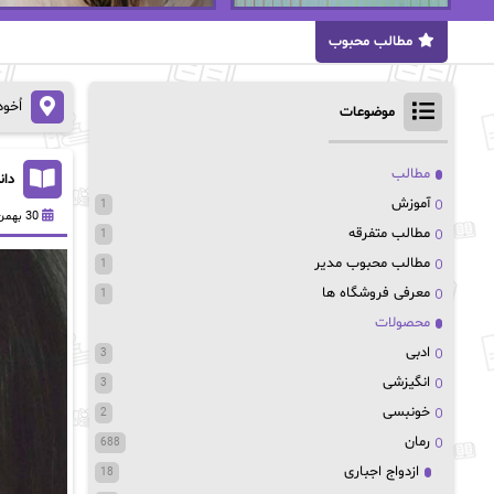
مطالب محبوب
اُخو
موضوعات
مطالب
دانلود
آموزش
1
30 بهمن 1403
مطالب متفرقه
1
مطالب محبوب مدیر
1
معرفی فروشگاه ها
1
محصولات
ادبی
3
انگیزشی
3
خونبسی
2
رمان
688
ازدواج اجباری
18