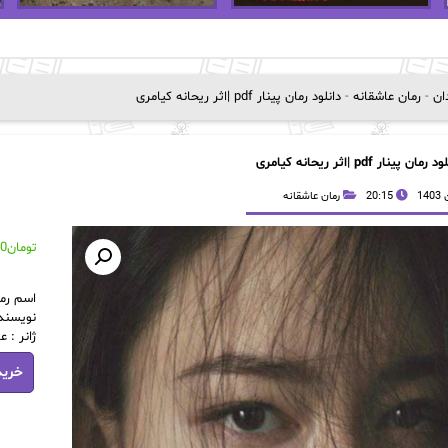
دان
-
رمان عاشقانه
-
دانلود رمان پینار pdf |اثر ریحانه کیامری
 رمان پینار pdf |اثر ریحانه کیامری
20:15
رمان عاشقانه
تومان
00
اسم رما
نویسنده
ژانر : ع
دانلود
خرید
رمان
پینار
pdf
|