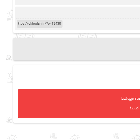
اء میباشد!
کنید!