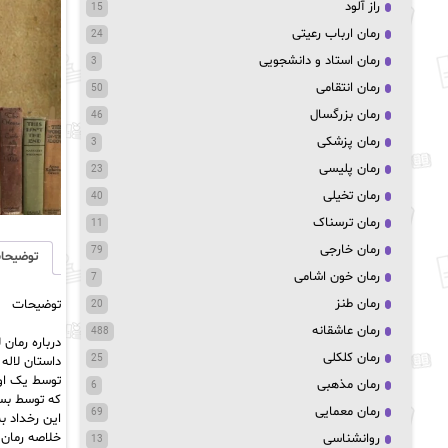
راز آلود
15
رمان ارباب رعیتی
24
رمان استاد و دانشجویی
3
رمان انتقامی
50
رمان بزرگسال
46
رمان پزشکی
3
رمان پلیسی
23
رمان تخیلی
40
رمان ترسناک
11
رمان خارجی
79
توضیحا
رمان خون اشامی
7
رمان طنز
توضیحات
20
رمان عاشقانه
488
درباره رمان لال
رمان کلکلی
25
داستان لاله سیاه (The Black Tulip) در سال ۱۶۷۲ با م
توسط یک او
رمان مذهبی
6
که توسط بسیا
رمان معمایی
69
این رخداد به
خلاصه رمان لال
روانشناسی
13