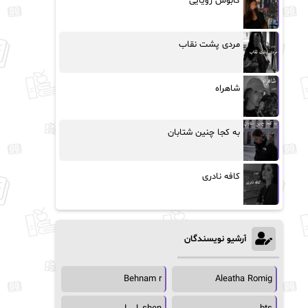
کابوس رویایی
مردی پشت نقاب
شاهراه
به کجا چنین شتابان
کافه نادری
آرشیو نویسندگان
Behnam r
Aleatha Romig