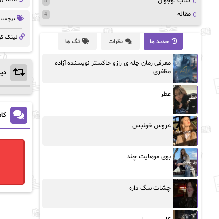
1096 روز پيش
کتاب نوجوان
8
مقاله
4
برچسب 
لینک کو
جدید ها
نظرات
تگ ها
معرفی رمان چله ی رازو خاکستر نویسنده آزاده
مظفری
دیگ
عطر
کام
عروس خونبس
بوی موهایت چند
چشات سگ داره