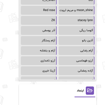
L_J_shen
bts
moon_shine و مریم ثروت
Red rose
ZK
stacey lynn
آتوسا ریگی
آذر یوسفی
آذین بانو
آرام رستگار
آرام رضایی
آرام و بنفشه
آرزو طهماسبی
آرزو نامداری
آزاده رمضانی
آزیتا خیری
آسمان64
آسمان۶۵
اینماد
آسیه احمدی
آگاتا کریستی
آلیس فینی
آمنه قیصری