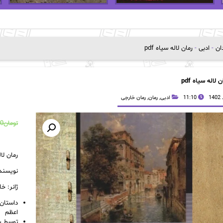
دان
-
ادبی
-
رمان لاله سیاه‌ pdf
 لاله سیاه‌ pdf
11:10
ادبی
,
رمان
,
رمان خارجی
تومان
00
رمان‌ لال
نویسنده‌
ژانر‌: خ
اعظم
توسط ی