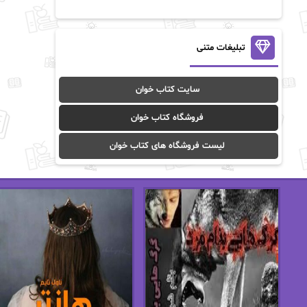
آن ماری سلینکو
آنا تاد
آنالیا
آوا
تبلیغات متنی
آوا موسوی
آیدا (Aixi)
سایت کتاب خوان
آیدا باقری
آیسان صادقی
فروشگاه کتاب خوان
ا_اصغر زاده
ا_اصغرزاده
لیست فروشگاه های کتاب خوان
اریک مورگنشترن
از نیلوفر لاری
استفانی مهیر
استل مسکم
اسما کافی
اصغر زاده
افسانه سماوات
اکرم محمدی
ال جی اسمیت
الف صاد