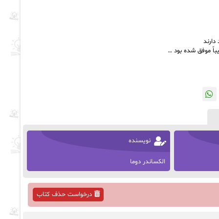
دارند
باً موفق شده بود …
نویسنده
الکساندر دوما
درخواست حذف کتاب