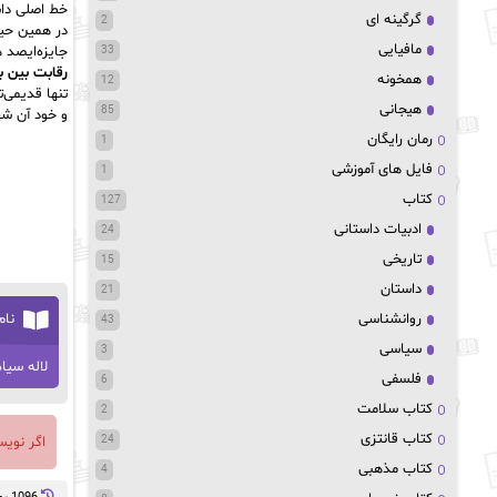
خط اصلی داس
گرگینه ای
2
در همین حین
مافیایی
جایزه‌ایصد 
33
رقابت بین ب
همخونه
12
تنها قدیمی‌ت
هیجانی
85
و خود آن شهر
رمان رایگان
1
فایل های آموزشی
1
کتاب
127
ادبیات داستانی
24
تاریخی
15
داستان
21
نام
روانشناسی
43
سیاسی
3
لاله سیاه‌
فلسفی
6
کتاب سلامت
2
کتاب قانتزی
اگر نوی
24
کتاب مذهبی
4