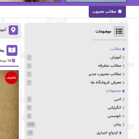
مطالب محبوب
اُخو
موضوعات
مطالب
رمان
آموزش
1
16 مرداد 1402
مطالب متفرقه
1
مطالب محبوب مدیر
1
تخفیف
معرفی فروشگاه ها
1
محصولات
ادبی
3
انگیزشی
3
خونبسی
2
رمان
688
ازدواج اجباری
18