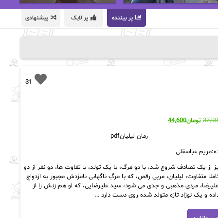
پر بیننده
پر لایک
پیشنهادی
31
قیمت
قیمت
37,9
تومان
44,600
اصلی:
فعلی:
رمان لیلیانpdf
تومان37,900
تومان44,600.
بود.
ه:مریم عباسقلی
 از یک تصادف شروع شد، با دو مرگ، با یک تولد، با تفاوت ها، دو نفر از دو
املا متفاوت، لیلیان، مربی رقص، که با مرگِ ناگهانی نامزدش مجبور به ازدواج
لیرضا، مردی مذهبی و جدی می‌ شود، سید علیرضایی، که او هم زنش را از
ه و یک نوزاد تازه متولد شده روی دست دارد …