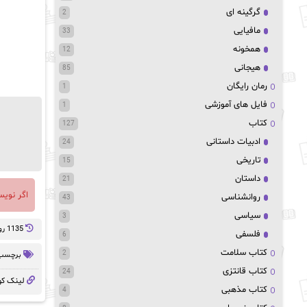
گرگینه ای
2
مافیایی
33
همخونه
12
هیجانی
85
رمان رایگان
1
فایل های آموزشی
1
کتاب
127
ادبیات داستانی
24
تاریخی
15
داستان
21
اگر نوی
روانشناسی
43
سیاسی
3
1135 روز پيش
فلسفی
6
کتاب سلامت
2
برچسب 
کتاب قانتزی
24
لینک کو
کتاب مذهبی
4