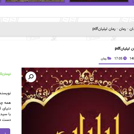
دان
-
رمان
-
رمان لیلیانpdf
 لیلیانpdf
17:05
رمان
تومان
00
نویسند
همه چیز
دنیای ک
با سیدع
دست داد
رمان