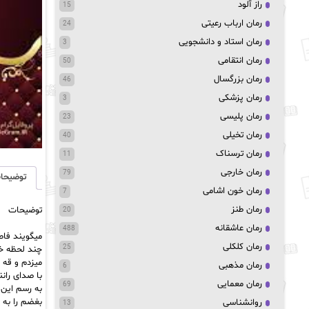
راز آلود
15
رمان ارباب رعیتی
24
رمان استاد و دانشجویی
3
رمان انتقامی
50
رمان بزرگسال
46
رمان پزشکی
3
رمان پلیسی
23
رمان تخیلی
40
رمان ترسناک
11
رمان خارجی
79
توضیحا
رمان خون اشامی
7
رمان طنز
توضیحات
20
رمان عاشقانه
488
میگویند فاص
رمان کلکلی
25
چند لحظه خا
میزدم و قه 
رمان مذهبی
6
با صدای را
رمان معمایی
69
به رسم این 
بغضم را به 
روانشناسی
13