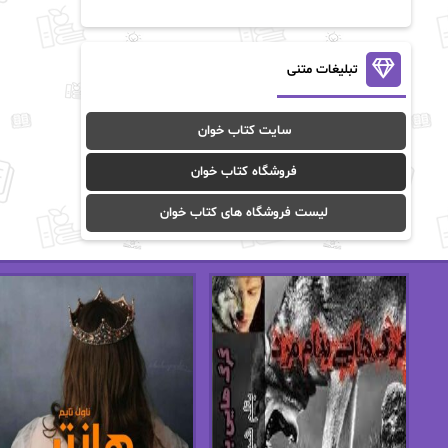
آن ماری سلینکو
آنا تاد
آنالیا
آوا
تبلیغات متنی
آوا موسوی
آیدا (Aixi)
سایت کتاب خوان
آیدا باقری
آیسان صادقی
فروشگاه کتاب خوان
ا_اصغر زاده
ا_اصغرزاده
لیست فروشگاه های کتاب خوان
اریک مورگنشترن
از نیلوفر لاری
استفانی مهیر
استل مسکم
اسما کافی
اصغر زاده
افسانه سماوات
اکرم محمدی
ال جی اسمیت
الف صاد