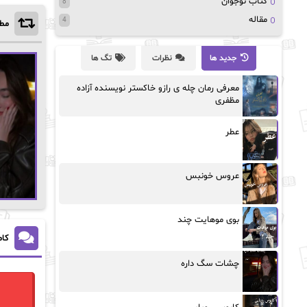
کتاب نوجوان
8
مقاله
4
مطا
جدید ها
نظرات
تگ ها
معرفی رمان چله ی رازو خاکستر نویسنده آزاده
مظفری
عطر
عروس خونبس
بوی موهایت چند
کام
چشات سگ داره