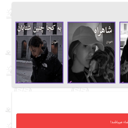
اء میباشد!