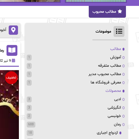
مطالب محبوب
اُخو
موضوعات
مطالب
رمان
آموزش
1
9 تیر 1402
مطالب متفرقه
1
مطالب محبوب مدیر
1
تخفیف
معرفی فروشگاه ها
1
محصولات
ادبی
3
انگیزشی
3
خونبسی
2
رمان
688
ازدواج اجباری
18