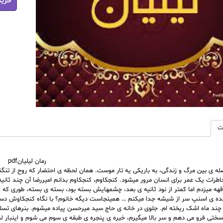
خرید
لیل
عدد
ت
رمان لیلیانpdf
له ی بین مرگ و زندگی، به باریکی یه تار موست. همان لحظه ی احتضار که روح از تنگ
طرات یک عمر برای انسان مرور میشود. کنجکاوم، کنجکاوم بدانم امیررضا آن چند ثا
قهه میزدم اما کمتر از نود ثانیه ی بعد، چشمهایش بسته بود، بسته ی بسته، طوری که ا
ننده ی اسنپ سر از شیشه جدا میکنم … همینجاست دیگه خانوم؟ با نگاه کنجکاوش د
چند ماه اشک ریخته ام. جلوی در خانه ی حاج سید میرحسن پیاده میشوم. بنرهای تس
سختی فرو می دهم و سر بالا میگیرم، خیره ی پنجره ی طبقه ی سوم می شوم و اینبار لب