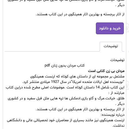
دیگر .
از اثار برجسته و بهترین اثار همینگوی در این کتاب هستند.
کتاب
خرید و دانلود
مردان
بدون
زنان
pdf
توضیحات
عدد
توضیحات
کتاب مردان بدون زنان pdf
مردان بی زن کتابی است
مشتمل بر مجموعه ای از
داستان های کوتاه
که ارنست همینگوی
“نویسنده اهل ایالات متحده امریکا”در سال 1927 میلادی منتشر کرد.
این کتاب شامل 14 داستان کوتاه است .موضوعات اصلی مطرح شده دراین کتاب
عبارتند از :
طلاق
. خیانت.مرگ و گاو بازی.ادمکش ها تپه هایی مثل فیل سفید و در کشوری
دیگر .
از اثار برجسته و بهترین اثار همینگوی در این کتاب هستند.
درباره نویسنده:
ارنست همینگوی نیز مانند بسیاری از معاصران خود تحصیلاتی عالی و دانشگاهی
نداشت.