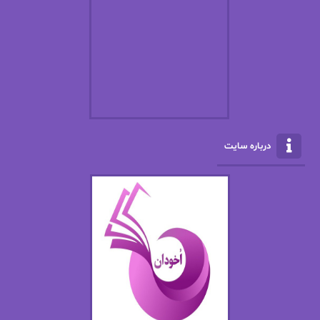
افسانه سماوات
اکرم محمدی
ال جی اسمیت
الف صاد
الکسا ریلی
الکساندر دوما
الناز بوذرجمهری
الناز پاکپور‌
الناز محمدی
الهه
درباره سایت
الهه محمدی
الی مارتینز
اما دون اهو
امیر فرهی
ان اچ کلاین بام
باران
بهار
بهار سلطانی
بهاره حسنی
بهاره شیرازی
بهاره غفرانی
بهاره.م