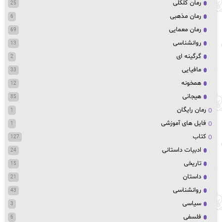
رمان کلکلی
25
رمان مذهبی
6
رمان معمایی
69
روانشناسی
13
گرگینه ای
2
مافیایی
33
همخونه
12
هیجانی
85
رمان رایگان
1
فایل های آموزشی
1
کتاب
127
ادبیات داستانی
24
تاریخی
15
داستان
21
روانشناسی
43
سیاسی
3
فلسفی
6