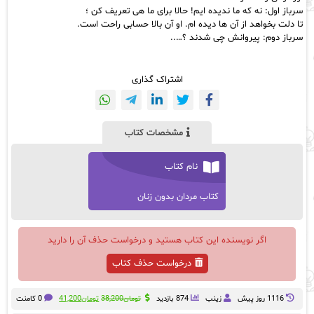
سرباز اول: نه که ما ندیده ایم! حالا برای ما هی تعریف کن ؛
تا دلت بخواهد از آن ها دیده ام. او آن بالا حسابی راحت است.
سرباز دوم:
پیروانش
چی شدند ؟…..
اشتراک گذاری
مشخصات کتاب
نام کتاب
کتاب مردان بدون زنان
اگر نویسنده این کتاب هستید و درخواست حذف آن را دارید
درخواست حذف کتاب
قیمت
قیمت
1116 روز پيش
زینب
874 بازدید
تومان
38,200
تومان
41,200
0 کامنت
اصلی:
فعلی: