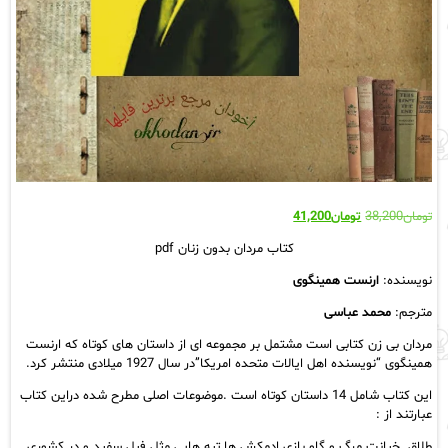
قیمت
قیمت
تومان
38,200
تومان
41,200
اصلی:
فعلی:
کتاب مردان بدون زنان pdf
تومان38,200
تومان41,200.
بود.
نویسنده:
ارنست همینگوی
مترجم:
محمد عباسی
مردان بی زن
کتابی است مشتمل بر مجموعه ای از داستان های کوتاه که ارنست
همینگوی “نویسنده اهل ایالات متحده امریکا”در سال 1927 میلادی منتشر کرد.
این کتاب شامل 14 داستان کوتاه است .موضوعات اصلی مطرح شده دراین کتاب
عبارتند از :
طلاق. خیانت.مرگ و گاو بازی.ادمکش ها تپه هایی مثل فیل سفید و در کشوری