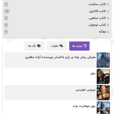
کتاب سلامت
2
کتاب قانتزی
24
کتاب مذهبی
4
کتاب نوجوان
8
مقاله
4
جدید ها
نظرات
تگ ها
معرفی رمان چله ی رازو خاکستر نویسنده آزاده مظفری
عطر
عروس خونبس
بوی موهایت چند