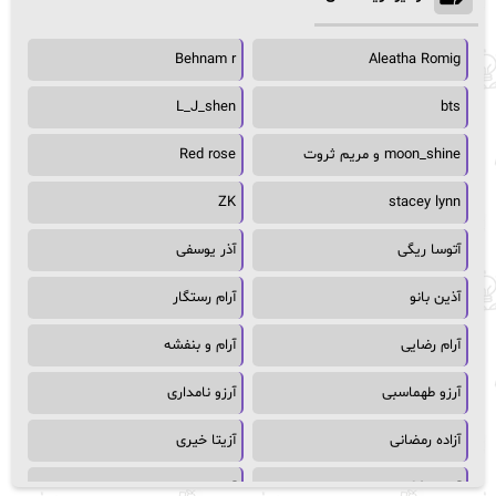
Behnam r
Aleatha Romig
L_J_shen
bts
moon_shine و مریم ثروت
Red rose
ZK
stacey lynn
آتوسا ریگی
آذر یوسفی
آذین بانو
آرام رستگار
آرام رضایی
آرام و بنفشه
آرزو طهماسبی
آرزو نامداری
آزاده رمضانی
آزیتا خیری
آسمان64
آسمان۶۵