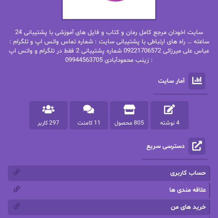
بهنام رستاقی
بیتا فرخی
سایت اخودان مرجع کامل رمان و کتاب و فایل های آموزشی با پشتیبانی 24
پاتریشیا ویلسون
پرتو فرهمند
ساعته … راه های ارتباطی با پشتیبانی سایت : شماره تماس واتس اپ و تلگرام :
عباس علی میرزائی 09221706572 شماره پشتیبانی 2 فقط در تلگرام و واتس اپ
: زینب محمودآبادی 09944563705
پرستو
پرستو اسحقی
آمار سایت
پرستو مهاجر
پرستو_س
پرنیا tkd
پرهام رسولی
4 نوشته
805 محصول
11 کامنت
297 کاربر
پروانه قدیمی
پروانه محمدی
دسترسی سریع
پریسا شکور(طوفان خاموش)
پگاه رستمی فرد
پنلوپه اسکای
پنلوپه داگلاس
حساب کاربری
پنلوپه وارد
پونه سعیدی
علاقه مندی ها
خرید های من
تاران
ترانه بانو