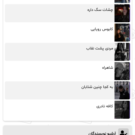
چشات سگ داره
کابوس رویایی
مردی پشت نقاب
شاهراه
به کجا چنین شتابان
کافه نادری
آرشیو نویسندگان