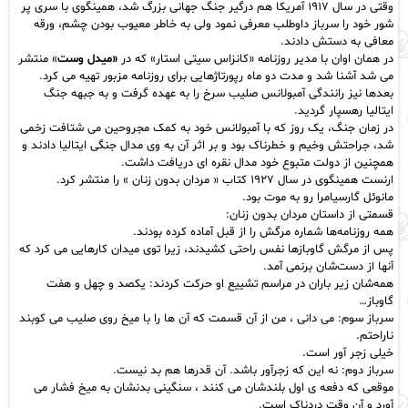
وقتی در سال ۱۹۱۷ آمریکا هم درگیر جنگ جهانی بزرگ شد، همینگوی با سری پر
شور خود را سرباز داوطلب معرفی نمود ولی به خاطر معیوب بودن چشم، ورقه
معافی به دستش دادند.
در همان اوان با مدیر روزنامه «کانزاس سیتی استار» که در
«میدل وست
» منتشر
می شد آشنا شد و مدت دو ماه رپورتاژهایی برای روزنامه مزبور تهیه می کرد.
بعدها نیز رانندگی آمبولانس صلیب سرخ را به عهده گرفت و به جبهه جنگ
ایتالیا رهسپار گردید.
در زمان جنگ، یک روز که با آمبولانس خود به کمک مجروحین می شتافت زخمی
شد، جراحتش وخیم و خطرناک بود و بر اثر آن به وی مدال جنگی ایتالیا دادند و
همچنین از دولت متبوع خود مدال نقره ای دریافت داشت.
ارنست همینگوی در سال ۱۹۲۷ کتاب «
مردان بدون زنان
» را منتشر کرد.
مانوئل گارسیامرا
رو به موت بود.
قسمتی از داستان مردان بدون زنان:
همه روزنامه‌ها شماره مرگش را از قبل آماده کرده بودند.
پس از مرگش گاوبازها نفس راحتی کشیدند، زیرا توی میدان کارهایی می‌ کرد که
آنها از دست‌شان برنمی‌ آمد.
همه‌شان زیر باران در مراسم تشییع او حرکت کردند: یکصد و چهل و هفت
گاوباز…
سرباز سوم: می دانی ، من از آن قسمت که آن ها را با میخ روی صلیب می کوبند
ناراحتم.
خیلی زجر آور است.
سرباز دوم: نه این که زجرآور باشد. آن قدرها هم بد نیست.
موقعی که دفعه ی اول بلندشان می کنند ، سنگینی بدنشان به میخ فشار می
آورد و آن وقت دردناک است.