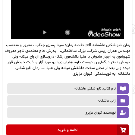
رمان تابو شکنی عاشقانه pdf خلاصه رمان: سینا پسری جذاب ، مغرور و متعصب
مهندس عمران ریس شرکت بزرگ ساختمانی، پدرش حاج معتمدی تاجر معروف
شهرشون به اجبار مادرش با هلیا دانشجوی رشته داروسازی ازدواج میکنه ولی
خودش دختر دیگه‌ای رو دوست داره، هلیای زیبا رو مورد آزار و اذیت خودش قرار
میده ولی بعد از مدتی سخت عاشقش میشه ولی هلیا..... رمان تابو شکنی
عاشقانه به نویسندگی: کیوان عزیزی
نام کتاب: تابو شکنی عاشقانه
ژانر: عاشقانه
نویسنده: کیوان عزیزی
ادامه و خرید