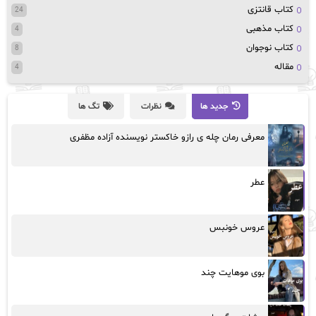
کتاب قانتزی
24
کتاب مذهبی
4
کتاب نوجوان
8
مقاله
4
جدید ها
نظرات
تگ ها
معرفی رمان چله ی رازو خاکستر نویسنده آزاده مظفری
عطر
عروس خونبس
بوی موهایت چند