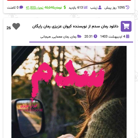
قیمت
قیمت
1095 روز پيش
زینب
613 بازدید
تومان
40,040
تومان
41,800
0 کامنت
اصلی:
فعلی:
تومان40,040
تومان41,800.
بود.
دانلود رمان سدم از نویسنده کیوان عزیزی رمان رایگان
26
4 اردیبهشت 1403
20:31
رمان
,
رمان معمایی
,
هیجانی