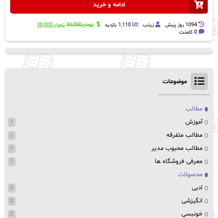
ادامه و خرید
قیمت
قیمت
1094 روز پيش
زینب
1,110 بازدید
تومان
30,000
تومان
38,000
اصلی:
فعلی:
0 کامنت
تومان30,000
تومان38,000.
بود.
موضوعات
مطالب
آموزش
1
مطالب متفرقه
1
مطالب محبوب مدیر
1
معرفی فروشگاه ها
1
محصولات
ادبی
3
انگیزشی
3
خونبسی
2