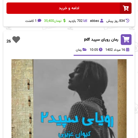
ادامه و خرید
834 روز پيش
abbas
702 بازدید
تومان
35,400
1 کامنت
رمان رویای سپید‌ pdf
26
16 مرداد 1402
10:05
رمان