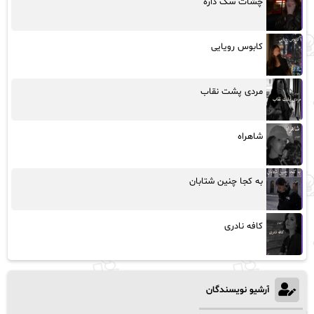
چشات سگ داره
کابوس رویایی
مردی پشت نقاب
شاهراه
به کجا چنین شتابان
کافه نادری
آرشیو نویسندگان