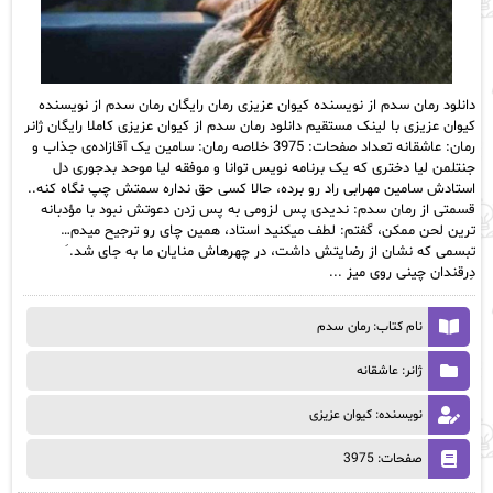
دانلود رمان سدم از نویسنده کیوان عزیزی رمان رایگان رمان سدم از نویسنده
کیوان عزیزی با لینک مستقیم دانلود رمان سدم از کیوان عزیزی کاملا رایگان ژانر
رمان: عاشقانه تعداد صفحات: 3975 خلاصه رمان: سامین یک آقازاده‌ی جذاب و
جنتلمن لیا دختری که یک برنامه‌ نویس توانا و موفقه لیا موحد بدجوری دل
استادش سامین مهرابی راد رو برده، حالا کسی حق نداره سمتش چپ نگاه کنه..
قسمتی از رمان سدم: ندیدی پس لزومی به پس زدن دعوتش نبود با مؤدبانه
ترین لحن ممکن، گفتم: لطف میکنید استاد، همین چای رو ترجیح میدم…
تبسمی که نشان از رضایتش داشت، در چهرهاش منایان ما به جای شد. َ
دِرقندان چینی روی میز ...
نام کتاب: رمان سدم
ژانر: عاشقانه
نویسنده: کیوان عزیزی
صفحات: 3975