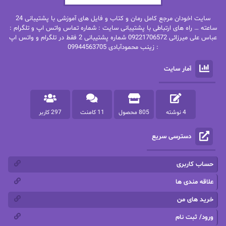
بهنام رستاقی
بیتا فرخی
سایت اخودان مرجع کامل رمان و کتاب و فایل های آموزشی با پشتیبانی 24
پاتریشیا ویلسون
پرتو فرهمند
ساعته … راه های ارتباطی با پشتیبانی سایت : شماره تماس واتس اپ و تلگرام :
عباس علی میرزائی 09221706572 شماره پشتیبانی 2 فقط در تلگرام و واتس اپ
: زینب محمودآبادی 09944563705
پرستو
پرستو اسحقی
آمار سایت
پرستو مهاجر
پرستو_س
پرنیا tkd
پرهام رسولی
4 نوشته
805 محصول
11 کامنت
297 کاربر
پروانه قدیمی
پروانه محمدی
دسترسی سریع
پریسا شکور(طوفان خاموش)
پگاه رستمی فرد
پنلوپه اسکای
پنلوپه داگلاس
حساب کاربری
پنلوپه وارد
پونه سعیدی
علاقه مندی ها
خرید های من
تاران
ترانه بانو
ورود/ ثبت نام
ترنم.25
تیلور