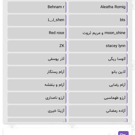
Behnam r
Aleatha Romig
L_J_shen
bts
moon_shine و مریم ثروت
Red rose
ZK
stacey lynn
آتوسا ریگی
آذر یوسفی
آذین بانو
آرام رستگار
آرام رضایی
آرام و بنفشه
آرزو طهماسبی
آرزو نامداری
آزاده رمضانی
آزیتا خیری
آسمان64
آسمان۶۵