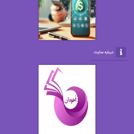
ال جی اسمیت
الف صاد
الکسا ریلی
الکساندر دوما
الناز بوذرجمهری
الناز پاکپور‌
الناز محمدی
الهه
درباره سایت
الهه محمدی
الی مارتینز
اما دون اهو
امیر فرهی
ان اچ کلاین بام
باران
بهار
بهار سلطانی
بهاره حسنی
بهاره شیرازی
بهاره غفرانی
بهاره.م