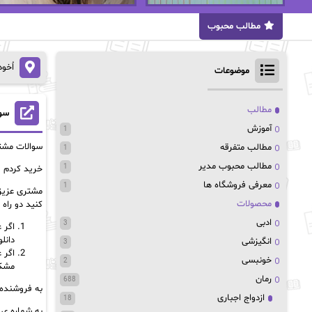
مطالب محبوب
اُخو
موضوعات
مطالب
سوا
آموزش
1
سوالات مشت
مطالب متفرقه
1
مطالب محبوب مدیر
1
خرید کردم و
معرفی فروشگاه ها
1
مشتری عزیز 
محصولات
کنید دو راه د
ادبی
3
اگر 
دانل
انگیزشی
3
اگر 
خونبسی
2
مشکل شما
رمان
688
به فروشنده 
ازدواج اجباری
18
به شماره ی