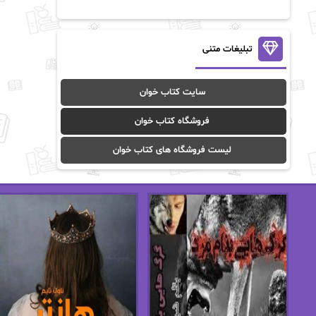
آن ماری سلینکو
آنا تاد
آنالیا
آوا
تبلیغات متنی
آوا موسوی
آیدا (Aixi)
سایت کتاب خوان
آیدا باقری
آیسان صادقی
فروشگاه کتاب خوان
ا_اصغر زاده
ا_اصغرزاده
لیست فروشگاه های کتاب خوان
اریک مورگنشترن
از نیلوفر لاری
استفانی مهیر
استل مسکم
اسما کافی
اصغر زاده
افسانه سماوات
اکرم محمدی
ال جی اسمیت
الف صاد