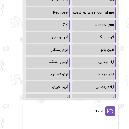
L_J_shen
bts
moon_shine و مریم ثروت
Red rose
ZK
stacey lynn
آتوسا ریگی
آذر یوسفی
آذین بانو
آرام رستگار
آرام رضایی
آرام و بنفشه
آرزو طهماسبی
آرزو نامداری
آزاده رمضانی
آزیتا خیری
آسمان64
آسمان۶۵
اینماد
آسیه احمدی
آگاتا کریستی
آلیس فینی
آمنه قیصری