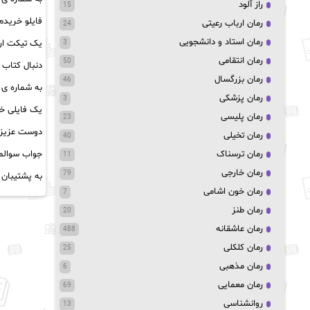
راز آلود
15
فایلو خریدم
رمان ارباب رعیتی
24
رمان استاد و دانشجویی
یک تیکت ارس
3
رمان انتقامی
50
دنبال کتاب 
رمان بزرگسال
46
به شماره ی 09944563705 خانم محمودآبادی پیام بدید تا راهنمایی کنن شمارو و براتون پیدا کنن
رمان پزشکی
3
یک فایلی خر
رمان پلیسی
23
دوست عزیز چ
رمان تخیلی
40
رمان ترسناک
جواب سوالم 
11
رمان خارجی
79
به پشتیبان 
رمان خون اشامی
7
رمان طنز
20
رمان عاشقانه
488
رمان کلکلی
25
رمان مذهبی
6
رمان معمایی
69
روانشناسی
13