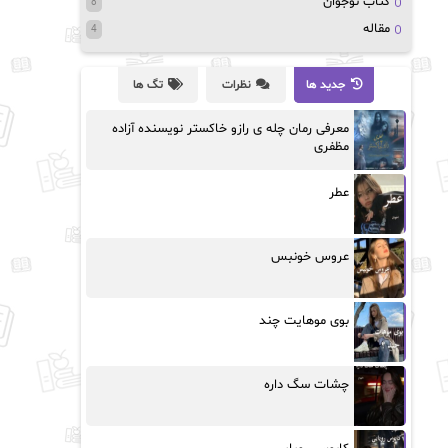
کتاب نوجوان
8
مقاله
4
جدید ها
نظرات
تگ ها
معرفی رمان چله ی رازو خاکستر نویسنده آزاده
مظفری
عطر
عروس خونبس
بوی موهایت چند
چشات سگ داره